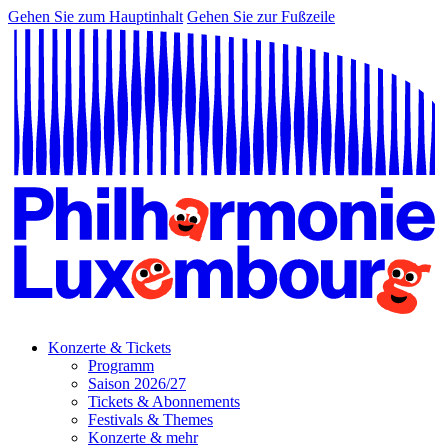
Gehen Sie zum Hauptinhalt
Gehen Sie zur Fußzeile
Konzerte & Tickets
Programm
Saison 2026/27
Tickets & Abonnements
Festivals & Themes
Konzerte & mehr