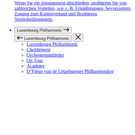
Wenn Sie ein Abonnement abschließen, profitieren Sie von
zahlreichen Vorteilen, wie z. B. Ermäßigungen, bevorzugtem
Zugang zum Kartenverkauf und flexibleren
Stornobedingungen.
Luxembourg Philharmonic
Luxembourg Philharmonic
Luxembourg Philharmonic
Chefdirigent
Orchestermitglieder
On Tour
Academy
D’Frënn vun de Lëtzebuerger Philharmoniker