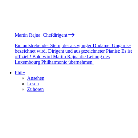
Martin Rajna, Chefdirigent
Ein aufstrebender Stern, der als «junger Dudamel Ungarns»
bezeichnet wird, Dirigent und ausgezeichneter Pianist: Es ist
offiziell! Bald wird Martin Rajna die Leitung des
Luxembourg Philharmonic übernehmen.
Phil+
Ansehen
Lesen
Zuhören