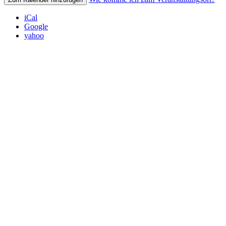
iCal
Google
yahoo