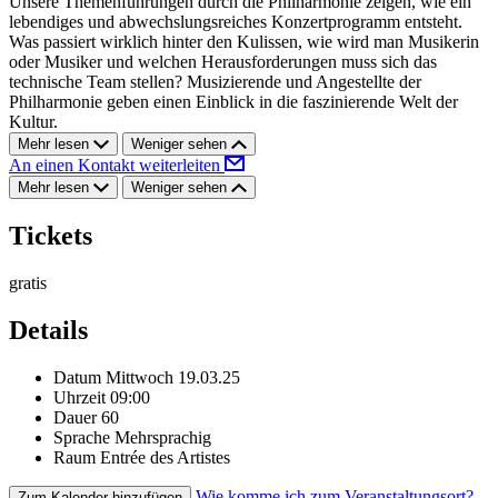
Unsere Themenführungen durch die Philharmonie zeigen, wie ein
lebendiges und abwechslungsreiches Konzertprogramm entsteht.
Was passiert wirklich hinter den Kulissen, wie wird man Musikerin
oder Musiker und welchen Herausforderungen muss sich das
technische Team stellen? Musizierende und Angestellte der
Philharmonie geben einen Einblick in die faszinierende Welt der
Kultur.
Mehr lesen
Weniger sehen
An einen Kontakt weiterleiten
Mehr lesen
Weniger sehen
Tickets
gratis
Details
Datum
Mittwoch 19.03.25
Uhrzeit
09:00
Dauer
60
Sprache
Mehrsprachig
Raum
Entrée des Artistes
Wie komme ich zum Veranstaltungsort?
Zum Kalender hinzufügen