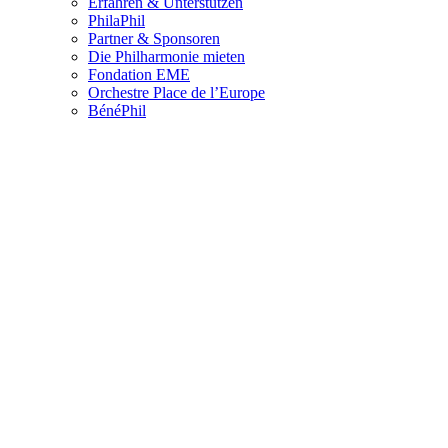
Erfahren & Unterstützen
PhilaPhil
Partner & Sponsoren
Die Philharmonie mieten
Fondation EME
Orchestre Place de l’Europe
BénéPhil