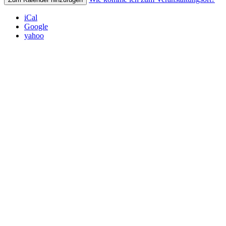
iCal
Google
yahoo