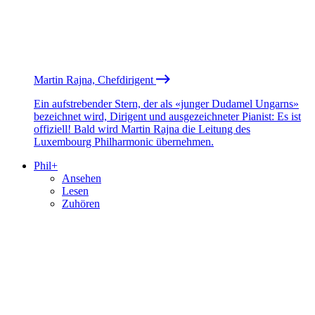
Martin Rajna, Chefdirigent
Ein aufstrebender Stern, der als «junger Dudamel Ungarns»
bezeichnet wird, Dirigent und ausgezeichneter Pianist: Es ist
offiziell! Bald wird Martin Rajna die Leitung des
Luxembourg Philharmonic übernehmen.
Phil+
Ansehen
Lesen
Zuhören