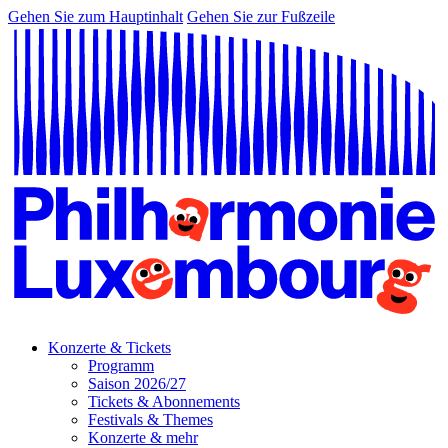
Gehen Sie zum Hauptinhalt
Gehen Sie zur Fußzeile
Konzerte & Tickets
Programm
Saison 2026/27
Tickets & Abonnements
Festivals & Themes
Konzerte & mehr