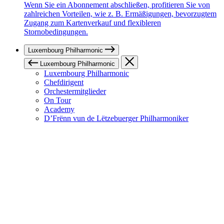
Wenn Sie ein Abonnement abschließen, profitieren Sie von
zahlreichen Vorteilen, wie z. B. Ermäßigungen, bevorzugtem
Zugang zum Kartenverkauf und flexibleren
Stornobedingungen.
Luxembourg Philharmonic
Luxembourg Philharmonic
Luxembourg Philharmonic
Chefdirigent
Orchestermitglieder
On Tour
Academy
D’Frënn vun de Lëtzebuerger Philharmoniker