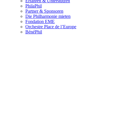
Erfahren & Unterstützen
PhilaPhil
Partner & Sponsoren
Die Philharmonie mieten
Fondation EME
Orchestre Place de l’Europe
BénéPhil