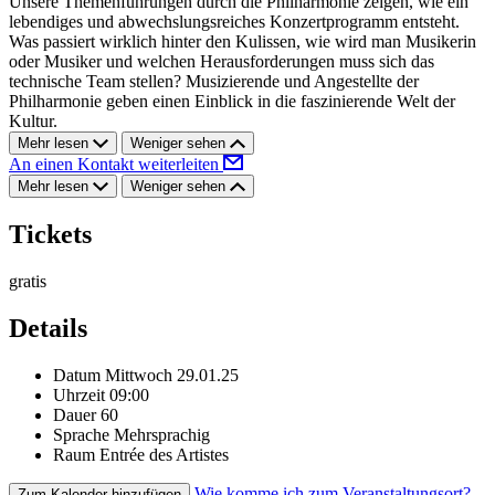
Unsere Themenführungen durch die Philharmonie zeigen, wie ein
lebendiges und abwechslungsreiches Konzertprogramm entsteht.
Was passiert wirklich hinter den Kulissen, wie wird man Musikerin
oder Musiker und welchen Herausforderungen muss sich das
technische Team stellen? Musizierende und Angestellte der
Philharmonie geben einen Einblick in die faszinierende Welt der
Kultur.
Mehr lesen
Weniger sehen
An einen Kontakt weiterleiten
Mehr lesen
Weniger sehen
Tickets
gratis
Details
Datum
Mittwoch 29.01.25
Uhrzeit
09:00
Dauer
60
Sprache
Mehrsprachig
Raum
Entrée des Artistes
Wie komme ich zum Veranstaltungsort?
Zum Kalender hinzufügen