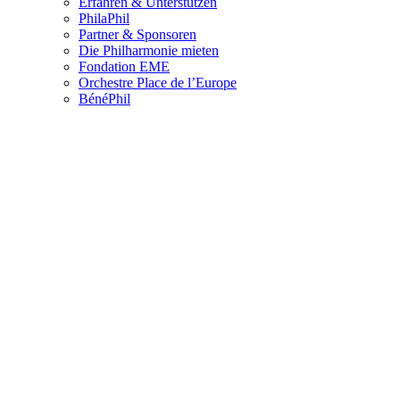
Erfahren & Unterstützen
PhilaPhil
Partner & Sponsoren
Die Philharmonie mieten
Fondation EME
Orchestre Place de l’Europe
BénéPhil