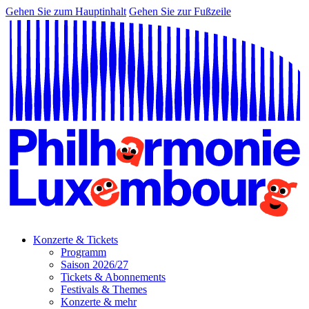
Gehen Sie zum Hauptinhalt
Gehen Sie zur Fußzeile
Konzerte & Tickets
Programm
Saison 2026/27
Tickets & Abonnements
Festivals & Themes
Konzerte & mehr