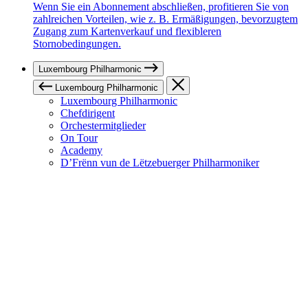
Wenn Sie ein Abonnement abschließen, profitieren Sie von
zahlreichen Vorteilen, wie z. B. Ermäßigungen, bevorzugtem
Zugang zum Kartenverkauf und flexibleren
Stornobedingungen.
Luxembourg Philharmonic
Luxembourg Philharmonic
Luxembourg Philharmonic
Chefdirigent
Orchestermitglieder
On Tour
Academy
D’Frënn vun de Lëtzebuerger Philharmoniker