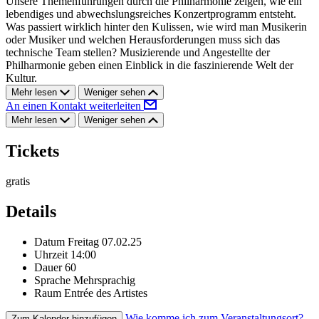
Unsere Themenführungen durch die Philharmonie zeigen, wie ein
lebendiges und abwechslungsreiches Konzertprogramm entsteht.
Was passiert wirklich hinter den Kulissen, wie wird man Musikerin
oder Musiker und welchen Herausforderungen muss sich das
technische Team stellen? Musizierende und Angestellte der
Philharmonie geben einen Einblick in die faszinierende Welt der
Kultur.
Mehr lesen
Weniger sehen
An einen Kontakt weiterleiten
Mehr lesen
Weniger sehen
Tickets
gratis
Details
Datum
Freitag 07.02.25
Uhrzeit
14:00
Dauer
60
Sprache
Mehrsprachig
Raum
Entrée des Artistes
Wie komme ich zum Veranstaltungsort?
Zum Kalender hinzufügen