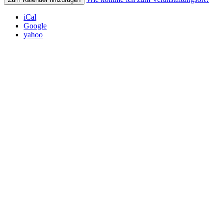
iCal
Google
yahoo