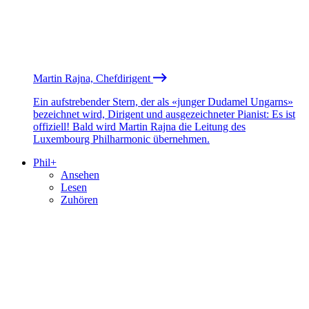
Martin Rajna, Chefdirigent
Ein aufstrebender Stern, der als «junger Dudamel Ungarns»
bezeichnet wird, Dirigent und ausgezeichneter Pianist: Es ist
offiziell! Bald wird Martin Rajna die Leitung des
Luxembourg Philharmonic übernehmen.
Phil+
Ansehen
Lesen
Zuhören