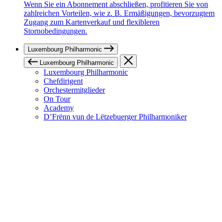
Wenn Sie ein Abonnement abschließen, profitieren Sie von
zahlreichen Vorteilen, wie z. B. Ermäßigungen, bevorzugtem
Zugang zum Kartenverkauf und flexibleren
Stornobedingungen.
Luxembourg Philharmonic
Luxembourg Philharmonic
Luxembourg Philharmonic
Chefdirigent
Orchestermitglieder
On Tour
Academy
D’Frënn vun de Lëtzebuerger Philharmoniker