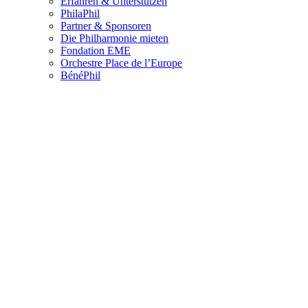
Erfahren & Unterstützen
PhilaPhil
Partner & Sponsoren
Die Philharmonie mieten
Fondation EME
Orchestre Place de l’Europe
BénéPhil