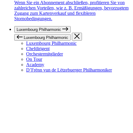
Wenn Sie ein Abonnement abschließen, profitieren Sie von
zahlreichen Vorteilen, wie z. B. Ermäßigungen, bevorzugtem
Zugang zum Kartenverkauf und flexibleren
Stornobedingungen.
Luxembourg Philharmonic
Luxembourg Philharmonic
Luxembourg Philharmonic
Chefdirigent
Orchestermitglieder
On Tour
Academy
D’Frënn vun de Lëtzebuerger Philharmoniker