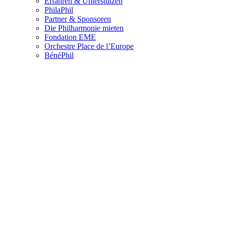
Erfahren & Unterstützen
PhilaPhil
Partner & Sponsoren
Die Philharmonie mieten
Fondation EME
Orchestre Place de l’Europe
BénéPhil