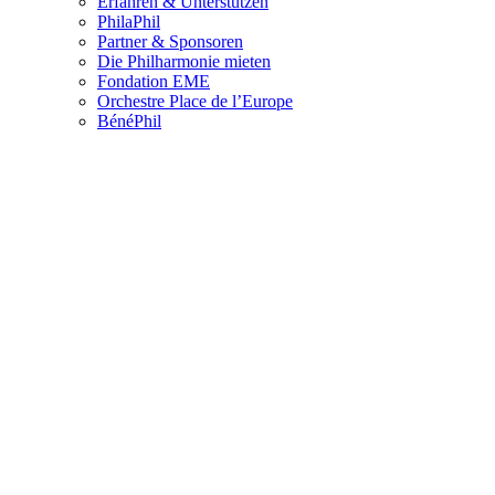
Erfahren & Unterstützen
PhilaPhil
Partner & Sponsoren
Die Philharmonie mieten
Fondation EME
Orchestre Place de l’Europe
BénéPhil