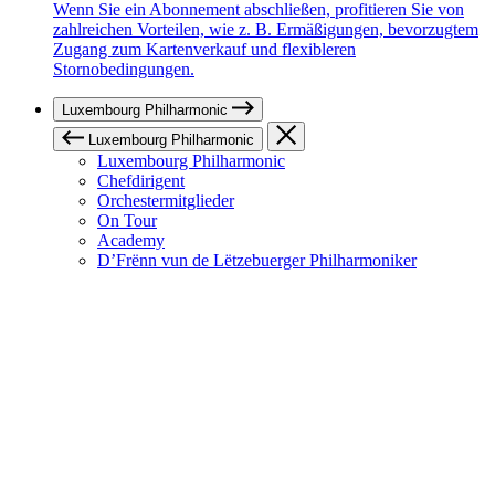
Wenn Sie ein Abonnement abschließen, profitieren Sie von
zahlreichen Vorteilen, wie z. B. Ermäßigungen, bevorzugtem
Zugang zum Kartenverkauf und flexibleren
Stornobedingungen.
Luxembourg Philharmonic
Luxembourg Philharmonic
Luxembourg Philharmonic
Chefdirigent
Orchestermitglieder
On Tour
Academy
D’Frënn vun de Lëtzebuerger Philharmoniker