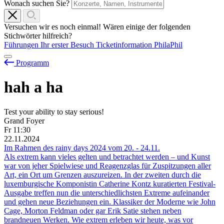
Wonach suchen Sie?
Versuchen wir es noch einmal! Wären einige der folgenden
Stichwörter hilfreich?
Führungen
Ihr erster Besuch
Ticketinformation
PhilaPhil
Programm
hah
a
ha
Test your ability to stay serious!
Grand Foyer
Fr
11:30
22.11.2024
Im Rahmen des rainy days 2024 vom
20.
-
24.11.
Als extrem kann vieles gelten und betrachtet werden – und Kunst
war von jeher Spielwiese und Reagenzglas für Zuspitzungen aller
Art, ein Ort um Grenzen auszureizen. In der zweiten durch die
luxemburgische Komponistin Catherine Kontz kuratierten Festival-
Ausgabe treffen nun die unterschiedlichsten Extreme aufeinander
und gehen neue Beziehungen ein. Klassiker der Moderne wie John
Cage, Morton Feldman oder gar Erik Satie stehen neben
brandneuen Werken. Wie extrem erleben wir heute, was vor