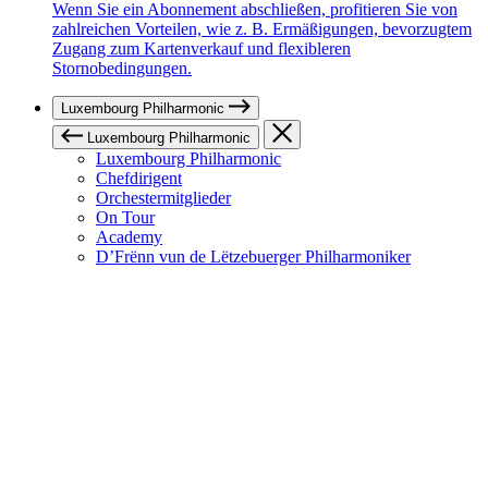
Wenn Sie ein Abonnement abschließen, profitieren Sie von
zahlreichen Vorteilen, wie z. B. Ermäßigungen, bevorzugtem
Zugang zum Kartenverkauf und flexibleren
Stornobedingungen.
Luxembourg Philharmonic
Luxembourg Philharmonic
Luxembourg Philharmonic
Chefdirigent
Orchestermitglieder
On Tour
Academy
D’Frënn vun de Lëtzebuerger Philharmoniker