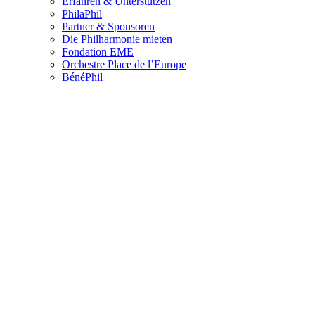
Erfahren & Unterstützen
PhilaPhil
Partner & Sponsoren
Die Philharmonie mieten
Fondation EME
Orchestre Place de l’Europe
BénéPhil