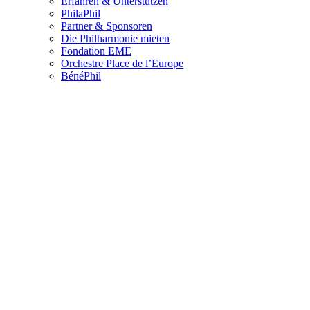
Erfahren & Unterstützen
PhilaPhil
Partner & Sponsoren
Die Philharmonie mieten
Fondation EME
Orchestre Place de l’Europe
BénéPhil