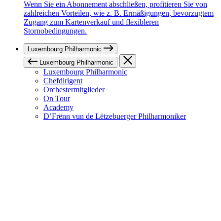
Wenn Sie ein Abonnement abschließen, profitieren Sie von
zahlreichen Vorteilen, wie z. B. Ermäßigungen, bevorzugtem
Zugang zum Kartenverkauf und flexibleren
Stornobedingungen.
Luxembourg Philharmonic
Luxembourg Philharmonic
Luxembourg Philharmonic
Chefdirigent
Orchestermitglieder
On Tour
Academy
D’Frënn vun de Lëtzebuerger Philharmoniker