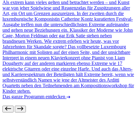
Als extrem kann vieles gelten und betrachtet werden – und Kunst
war von jeher Spielwiese und Reagenzglas für Zuspitzungen aller
Art, ein Ort um Grenzen auszureizen. In der zweiten durch die
luxemburgische Komponistin Catherine Kontz kuratierten Festival-
Ausgabe treffen nun die unterschiedlichsten Extreme aufeinander
und gehen neue Beziehungen ein. Klassiker der Moderne wie John
Cage, Morton Feldman oder gar Erik Satie stehen neben
brandneuen Werken. Wie extrem erleben wir heute, was vor
Jahrzehnten für Skandale sorgte? Das vollbesetzte Luxembourg
Philharmonic mit Solisten auf der einen Seite, und der unsichtbare
Interpret in einem neuen Klavierkonzert ohne Pianist von Liam
Dougherty auf der anderen markieren ebenso Extreme wie 17
elektrische Gitarren oder eine einzelne Harfe. Und auch das Alters-
und Karrierespektrum der Beteiligten hält Extreme bereit, wenn wie
selbstverständlich Namen wie jene der Altmeister des Arditti
Quartetts neben den Teilnehmenden am Kompositionsworkshop für
Kinder stehen.
Das ganze Programm entdecken