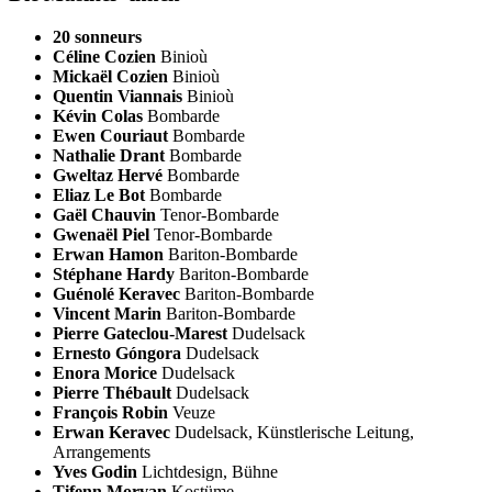
20 sonneurs
Céline Cozien
Binioù
Mickaël Cozien
Binioù
Quentin Viannais
Binioù
Kévin Colas
Bombarde
Ewen Couriaut
Bombarde
Nathalie Drant
Bombarde
Gweltaz Hervé
Bombarde
Eliaz Le Bot
Bombarde
Gaël Chauvin
Tenor-Bombarde
Gwenaël Piel
Tenor-Bombarde
Erwan Hamon
Bariton-Bombarde
Stéphane Hardy
Bariton-Bombarde
Guénolé Keravec
Bariton-Bombarde
Vincent Marin
Bariton-Bombarde
Pierre Gateclou-Marest
Dudelsack
Ernesto Góngora
Dudelsack
Enora Morice
Dudelsack
Pierre Thébault
Dudelsack
François Robin
Veuze
Erwan Keravec
Dudelsack, Künstlerische Leitung,
Arrangements
Yves Godin
Lichtdesign, Bühne
Tifenn Morvan
Kostüme