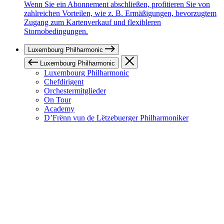
Wenn Sie ein Abonnement abschließen, profitieren Sie von
zahlreichen Vorteilen, wie z. B. Ermäßigungen, bevorzugtem
Zugang zum Kartenverkauf und flexibleren
Stornobedingungen.
Luxembourg Philharmonic
Luxembourg Philharmonic
Luxembourg Philharmonic
Chefdirigent
Orchestermitglieder
On Tour
Academy
D’Frënn vun de Lëtzebuerger Philharmoniker