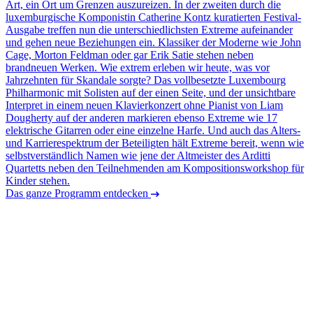
Art, ein Ort um Grenzen auszureizen. In der zweiten durch die
luxemburgische Komponistin Catherine Kontz kuratierten Festival-
Ausgabe treffen nun die unterschiedlichsten Extreme aufeinander
und gehen neue Beziehungen ein. Klassiker der Moderne wie John
Cage, Morton Feldman oder gar Erik Satie stehen neben
brandneuen Werken. Wie extrem erleben wir heute, was vor
Jahrzehnten für Skandale sorgte? Das vollbesetzte Luxembourg
Philharmonic mit Solisten auf der einen Seite, und der unsichtbare
Interpret in einem neuen Klavierkonzert ohne Pianist von Liam
Dougherty auf der anderen markieren ebenso Extreme wie 17
elektrische Gitarren oder eine einzelne Harfe. Und auch das Alters-
und Karrierespektrum der Beteiligten hält Extreme bereit, wenn wie
selbstverständlich Namen wie jene der Altmeister des Arditti
Quartetts neben den Teilnehmenden am Kompositionsworkshop für
Kinder stehen.
Das ganze Programm entdecken