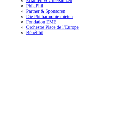
Erfahren & Unterstützen
PhilaPhil
Partner & Sponsoren
Die Philharmonie mieten
Fondation EME
Orchestre Place de l’Europe
BénéPhil