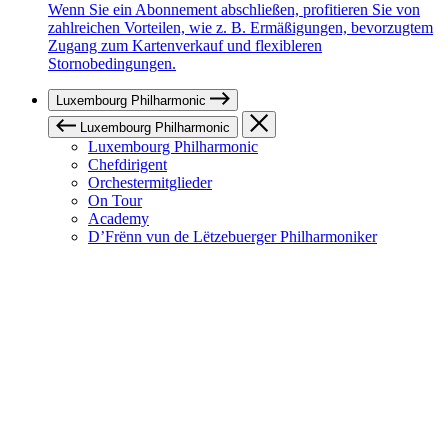
Wenn Sie ein Abonnement abschließen, profitieren Sie von
zahlreichen Vorteilen, wie z. B. Ermäßigungen, bevorzugtem
Zugang zum Kartenverkauf und flexibleren
Stornobedingungen.
Luxembourg Philharmonic
Luxembourg Philharmonic
Luxembourg Philharmonic
Chefdirigent
Orchestermitglieder
On Tour
Academy
D’Frënn vun de Lëtzebuerger Philharmoniker