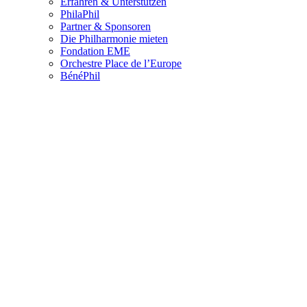
Erfahren & Unterstützen
PhilaPhil
Partner & Sponsoren
Die Philharmonie mieten
Fondation EME
Orchestre Place de l’Europe
BénéPhil