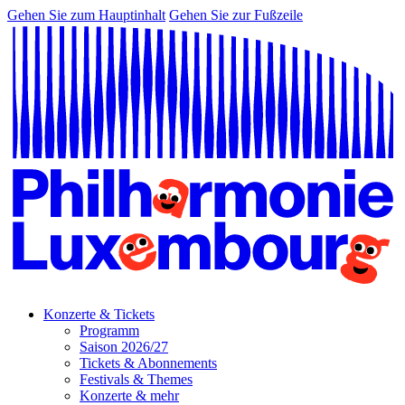
Gehen Sie zum Hauptinhalt
Gehen Sie zur Fußzeile
Konzerte & Tickets
Programm
Saison 2026/27
Tickets & Abonnements
Festivals & Themes
Konzerte & mehr