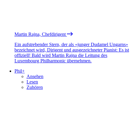
Martin Rajna, Chefdirigent
Ein aufstrebender Stern, der als «junger Dudamel Ungarns»
bezeichnet wird, Dirigent und ausgezeichneter Pianist: Es ist
offiziell! Bald wird Martin Rajna die Leitung des
Luxembourg Philharmonic übernehmen.
Phil+
Ansehen
Lesen
Zuhören