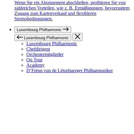
Wenn Sie ein Abonnement abschließen, profitieren Sie von
zahlreichen Vorteilen, wie z. B. Ermäßigungen, bevorzugtem
Zugang zum Kartenverkauf und flexibleren
Stornobedingungen.
Luxembourg Philharmonic
Luxembourg Philharmonic
Luxembourg Philharmonic
Chefdirigent
Orchestermitglieder
On Tour
Academy
D’Frënn vun de Lëtzebuerger Philharmoniker