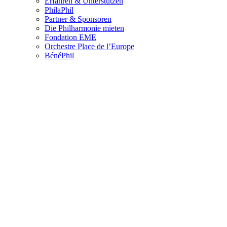
Erfahren & Unterstützen
PhilaPhil
Partner & Sponsoren
Die Philharmonie mieten
Fondation EME
Orchestre Place de l’Europe
BénéPhil