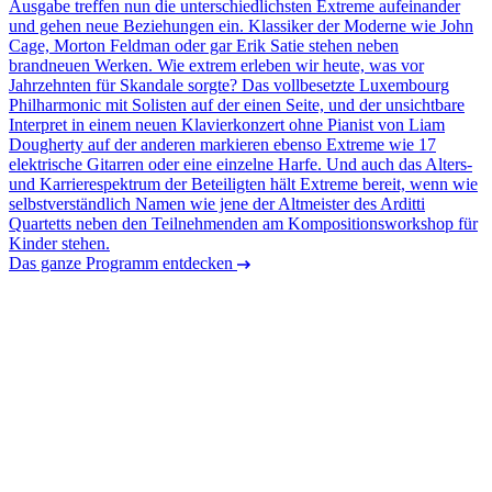
Ausgabe treffen nun die unterschiedlichsten Extreme aufeinander
und gehen neue Beziehungen ein. Klassiker der Moderne wie John
Cage, Morton Feldman oder gar Erik Satie stehen neben
brandneuen Werken. Wie extrem erleben wir heute, was vor
Jahrzehnten für Skandale sorgte? Das vollbesetzte Luxembourg
Philharmonic mit Solisten auf der einen Seite, und der unsichtbare
Interpret in einem neuen Klavierkonzert ohne Pianist von Liam
Dougherty auf der anderen markieren ebenso Extreme wie 17
elektrische Gitarren oder eine einzelne Harfe. Und auch das Alters-
und Karrierespektrum der Beteiligten hält Extreme bereit, wenn wie
selbstverständlich Namen wie jene der Altmeister des Arditti
Quartetts neben den Teilnehmenden am Kompositionsworkshop für
Kinder stehen.
Das ganze Programm entdecken