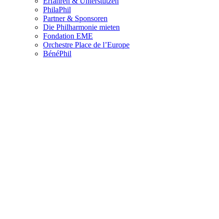
Erfahren & Unterstützen
PhilaPhil
Partner & Sponsoren
Die Philharmonie mieten
Fondation EME
Orchestre Place de l’Europe
BénéPhil