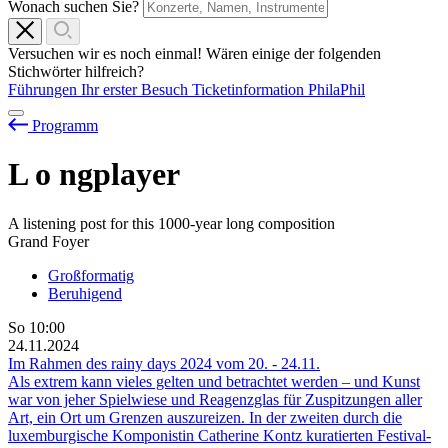
Wonach suchen Sie?
Versuchen wir es noch einmal! Wären einige der folgenden
Stichwörter hilfreich?
Führungen
Ihr erster Besuch
Ticketinformation
PhilaPhil
Programm
L
o
ngplayer
A listening post for this 1000-year long composition
Grand Foyer
Großformatig
Beruhigend
So
10:00
24.11.2024
Im Rahmen des rainy days 2024 vom
20.
-
24.11.
Als extrem kann vieles gelten und betrachtet werden – und Kunst
war von jeher Spielwiese und Reagenzglas für Zuspitzungen aller
Art, ein Ort um Grenzen auszureizen. In der zweiten durch die
luxemburgische Komponistin Catherine Kontz kuratierten Festival-