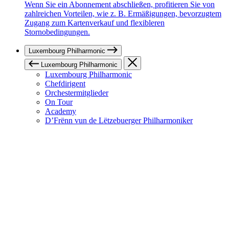
Wenn Sie ein Abonnement abschließen, profitieren Sie von
zahlreichen Vorteilen, wie z. B. Ermäßigungen, bevorzugtem
Zugang zum Kartenverkauf und flexibleren
Stornobedingungen.
Luxembourg Philharmonic
Luxembourg Philharmonic
Luxembourg Philharmonic
Chefdirigent
Orchestermitglieder
On Tour
Academy
D’Frënn vun de Lëtzebuerger Philharmoniker