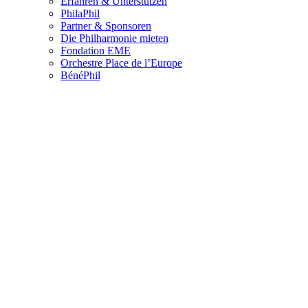
Erfahren & Unterstützen
PhilaPhil
Partner & Sponsoren
Die Philharmonie mieten
Fondation EME
Orchestre Place de l’Europe
BénéPhil