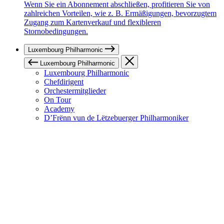
Wenn Sie ein Abonnement abschließen, profitieren Sie von
zahlreichen Vorteilen, wie z. B. Ermäßigungen, bevorzugtem
Zugang zum Kartenverkauf und flexibleren
Stornobedingungen.
Luxembourg Philharmonic
Luxembourg Philharmonic
Luxembourg Philharmonic
Chefdirigent
Orchestermitglieder
On Tour
Academy
D’Frënn vun de Lëtzebuerger Philharmoniker