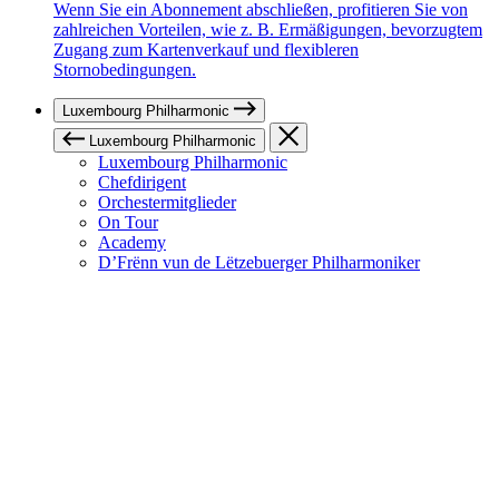
Wenn Sie ein Abonnement abschließen, profitieren Sie von
zahlreichen Vorteilen, wie z. B. Ermäßigungen, bevorzugtem
Zugang zum Kartenverkauf und flexibleren
Stornobedingungen.
Luxembourg Philharmonic
Luxembourg Philharmonic
Luxembourg Philharmonic
Chefdirigent
Orchestermitglieder
On Tour
Academy
D’Frënn vun de Lëtzebuerger Philharmoniker