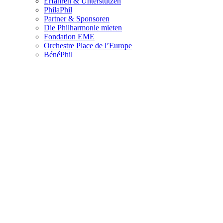
Erfahren & Unterstützen
PhilaPhil
Partner & Sponsoren
Die Philharmonie mieten
Fondation EME
Orchestre Place de l’Europe
BénéPhil