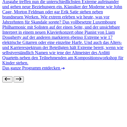
Ausgabe treffen nun die unterschiedlichsten Extreme aufeinander
und gehen neue Beziehungen ein. Klassiker der Moderne wie John
Cage, Morton Feldman oder gar Erik Satie stehen neben
brandneuen Werken. Wie extrem erleben wir heute, was vor
Jahrzehnten für Skandale sorgte? Das vollbesetzte Luxembourg
Philharmonic mit Solisten auf der einen Seite, und der unsichtbare
Interpret in einem neuen Klavierkonzert ohne Pianist von Liam
Dougherty auf der anderen markieren ebenso Extreme wie 17
elektrische Gitarren oder eine einzelne Harfe. Und auch das Alters-
und Karrierespektrum der Beteiligten hält Extreme bereit, wenn wie
selbstverständlich Namen wie jene der Altmeister des Arditti
Quartetts neben den Teilnehmenden am Kompositionsworkshop für
Kinder stehen.
Das ganze Programm entdecken