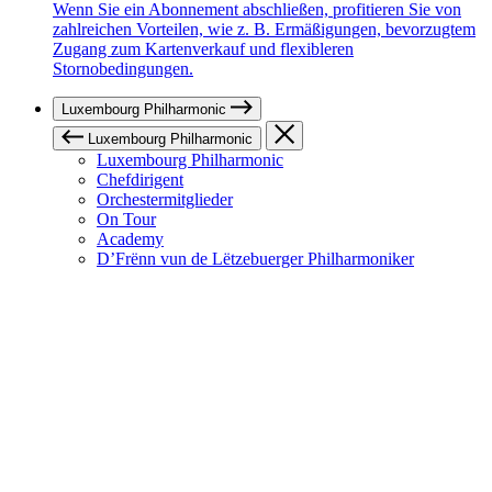
Wenn Sie ein Abonnement abschließen, profitieren Sie von
zahlreichen Vorteilen, wie z. B. Ermäßigungen, bevorzugtem
Zugang zum Kartenverkauf und flexibleren
Stornobedingungen.
Luxembourg Philharmonic
Luxembourg Philharmonic
Luxembourg Philharmonic
Chefdirigent
Orchestermitglieder
On Tour
Academy
D’Frënn vun de Lëtzebuerger Philharmoniker