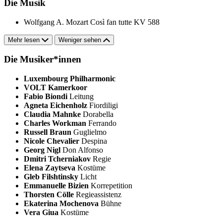
Die Musik
Wolfgang A. Mozart
Così fan tutte KV 588
Mehr lesen
Weniger sehen
Die Musiker*innen
Luxembourg Philharmonic
VOLT Kamerkoor
Fabio Biondi
Leitung
Agneta Eichenholz
Fiordiligi
Claudia Mahnke
Dorabella
Charles Workman
Ferrando
Russell Braun
Guglielmo
Nicole Chevalier
Despina
Georg Nigl
Don Alfonso
Dmitri Tcherniakov
Regie
Elena Zaytseva
Kostüme
Gleb Filshtinsky
Licht
Emmanuelle Bizien
Korrepetition
Thorsten Cölle
Regieassistenz
Ekaterina Mochenova
Bühne
Vera Giua
Kostüme