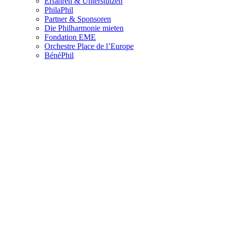
Erfahren & Unterstützen
PhilaPhil
Partner & Sponsoren
Die Philharmonie mieten
Fondation EME
Orchestre Place de l’Europe
BénéPhil