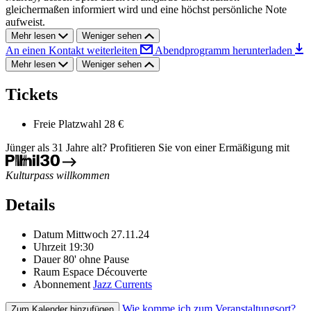
gleichermaßen informiert wird und eine höchst persönliche Note
aufweist.
Mehr lesen
Weniger sehen
An einen Kontakt weiterleiten
Abendprogramm herunterladen
Mehr lesen
Weniger sehen
Tickets
Freie Platzwahl
28 €
Jünger als 31 Jahre alt? Profitieren Sie von einer Ermäßigung mit
Kulturpass willkommen
Details
Datum
Mittwoch 27.11.24
Uhrzeit
19:30
Dauer
80' ohne Pause
Raum
Espace Découverte
Abonnement
Jazz Currents
Wie komme ich zum Veranstaltungsort?
Zum Kalender hinzufügen