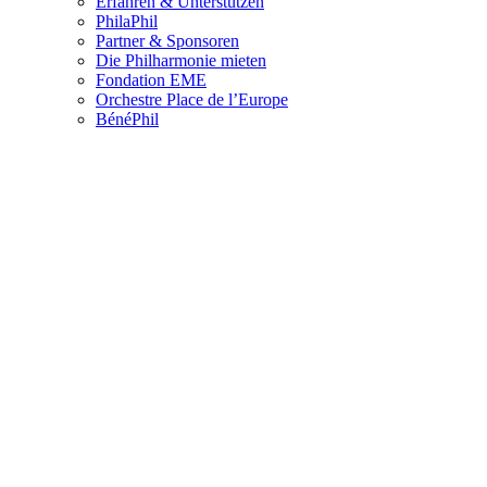
Erfahren & Unterstützen
PhilaPhil
Partner & Sponsoren
Die Philharmonie mieten
Fondation EME
Orchestre Place de l’Europe
BénéPhil