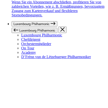
Wenn Sie ein Abonnement abschließen, profitieren Sie von
zahlreichen Vorteilen, wie z. B. Ermäßigungen, bevorzugtem
Zugang zum Kartenverkauf und flexibleren
Stornobedingungen.
Luxembourg Philharmonic
Luxembourg Philharmonic
Luxembourg Philharmonic
Chefdirigent
Orchestermitglieder
On Tour
Academy
D’Frënn vun de Lëtzebuerger Philharmoniker