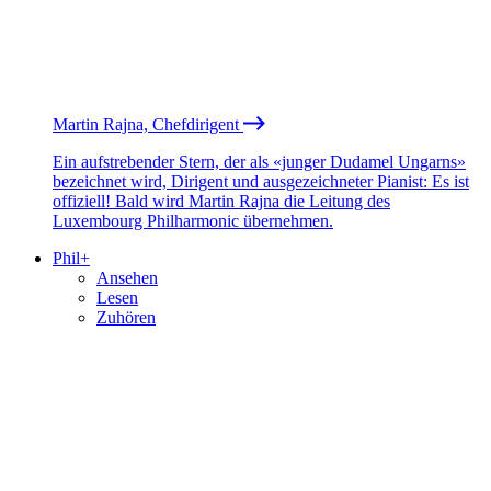
Martin Rajna, Chefdirigent
Ein aufstrebender Stern, der als «junger Dudamel Ungarns»
bezeichnet wird, Dirigent und ausgezeichneter Pianist: Es ist
offiziell! Bald wird Martin Rajna die Leitung des
Luxembourg Philharmonic übernehmen.
Phil+
Ansehen
Lesen
Zuhören