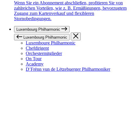
Wenn Sie ein Abonnement abschließen, profitieren Sie von
zahlreichen Vorteilen, wie z. B. Ermäßigungen, bevorzugtem
Zugang zum Kartenverkauf und flexibleren
Stornobedingungen.
Luxembourg Philharmonic
Luxembourg Philharmonic
Luxembourg Philharmonic
Chefdirigent
Orchestermitglieder
On Tour
Academy
D’Frënn vun de Lëtzebuerger Philharmoniker