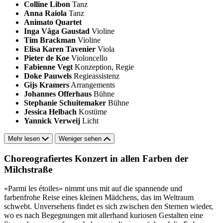
Colline Libon
Tanz
Anna Raiola
Tanz
Animato Quartet
Inga Våga Gaustad
Violine
Tim Brackman
Violine
Elisa Karen Tavenier
Viola
Pieter de Koe
Violoncello
Fabienne Vegt
Konzeption, Regie
Doke Pauwels
Regieassistenz
Gijs Kramers
Arrangements
Johannes Offerhaus
Bühne
Stephanie Schuitemaker
Bühne
Jessica Helbach
Kostüme
Yannick Verweij
Licht
Mehr lesen
Weniger sehen
Choreografiertes Konzert in allen Farben der
Milchstraße
«Parmi les étoiles» nimmt uns mit auf die spannende und
farbenfrohe Reise eines kleinen Mädchens, das im Weltraum
schwebt. Unversehens findet es sich zwischen den Sternen wieder,
wo es nach Begegnungen mit allerhand kuriosen Gestalten eine