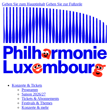
Gehen Sie zum Hauptinhalt
Gehen Sie zur Fußzeile
Konzerte & Tickets
Programm
Saison 2026/27
Tickets & Abonnements
Festivals & Themes
Konzerte & mehr