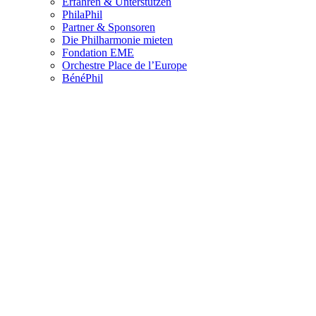
Erfahren & Unterstützen
PhilaPhil
Partner & Sponsoren
Die Philharmonie mieten
Fondation EME
Orchestre Place de l’Europe
BénéPhil