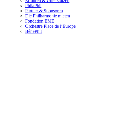
Erfahren & Unterstützen
PhilaPhil
Partner & Sponsoren
Die Philharmonie mieten
Fondation EME
Orchestre Place de l’Europe
BénéPhil