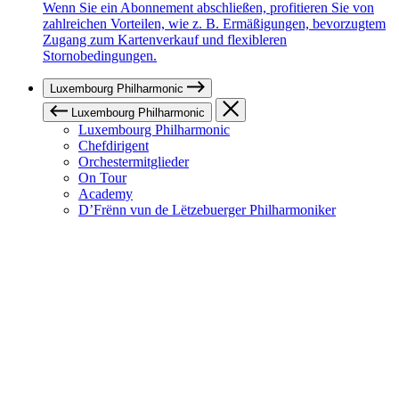
Wenn Sie ein Abonnement abschließen, profitieren Sie von
zahlreichen Vorteilen, wie z. B. Ermäßigungen, bevorzugtem
Zugang zum Kartenverkauf und flexibleren
Stornobedingungen.
Luxembourg Philharmonic
Luxembourg Philharmonic
Luxembourg Philharmonic
Chefdirigent
Orchestermitglieder
On Tour
Academy
D’Frënn vun de Lëtzebuerger Philharmoniker