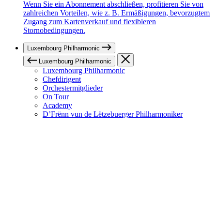
Wenn Sie ein Abonnement abschließen, profitieren Sie von
zahlreichen Vorteilen, wie z. B. Ermäßigungen, bevorzugtem
Zugang zum Kartenverkauf und flexibleren
Stornobedingungen.
Luxembourg Philharmonic
Luxembourg Philharmonic
Luxembourg Philharmonic
Chefdirigent
Orchestermitglieder
On Tour
Academy
D’Frënn vun de Lëtzebuerger Philharmoniker