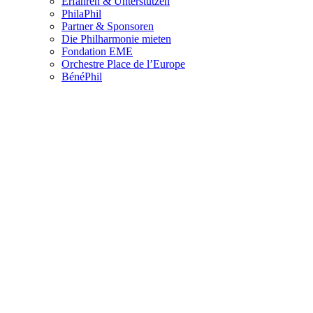
Erfahren & Unterstützen
PhilaPhil
Partner & Sponsoren
Die Philharmonie mieten
Fondation EME
Orchestre Place de l’Europe
BénéPhil