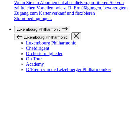
Wenn Sie ein Abonnement abschließen, profitieren Sie von
zahlreichen Vorteilen, wie z. B. Ermäßigungen, bevorzugtem
Zugang zum Kartenverkauf und flexibleren
Stornobedingungen.
Luxembourg Philharmonic
Luxembourg Philharmonic
Luxembourg Philharmonic
Chefdirigent
Orchestermitglieder
On Tour
Academy
D’Frënn vun de Lëtzebuerger Philharmoniker