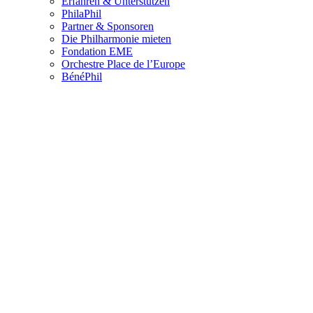
Erfahren & Unterstützen
PhilaPhil
Partner & Sponsoren
Die Philharmonie mieten
Fondation EME
Orchestre Place de l’Europe
BénéPhil