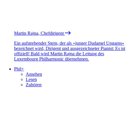
Martin Rajna, Chefdirigent
Ein aufstrebender Stern, der als «junger Dudamel Ungarns»
bezeichnet wird, Dirigent und ausgezeichneter Pianist: Es ist
offiziell! Bald wird Martin Rajna die Leitung des
Luxembourg Philharmonic übernehmen.
Phil+
Ansehen
Lesen
Zuhören