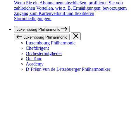
Wenn Sie ein Abonnement abschließen, profitieren Sie von
zahlreichen Vorteilen, wie z. B. Ermäßigungen, bevorzugtem
Zugang zum Kartenverkauf und flexibleren
Stornobedingungen.
Luxembourg Philharmonic
Luxembourg Philharmonic
Luxembourg Philharmonic
Chefdirigent
Orchestermitglieder
On Tour
Academy
D’Frënn vun de Lëtzebuerger Philharmoniker