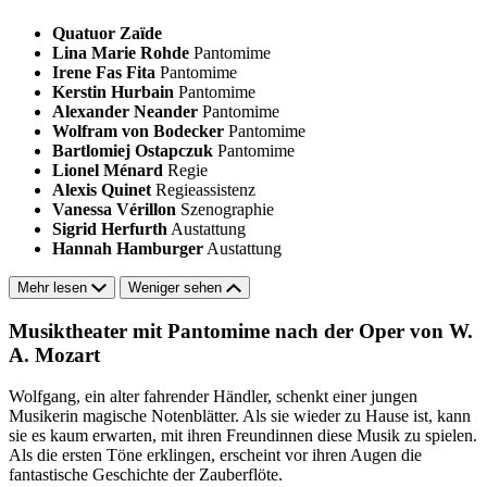
Quatuor Zaïde
Lina Marie Rohde
Pantomime
Irene Fas Fita
Pantomime
Kerstin Hurbain
Pantomime
Alexander Neander
Pantomime
Wolfram von Bodecker
Pantomime
Bartlomiej Ostapczuk
Pantomime
Lionel Ménard
Regie
Alexis Quinet
Regieassistenz
Vanessa Vérillon
Szenographie
Sigrid Herfurth
Austattung
Hannah Hamburger
Austattung
Mehr lesen
Weniger sehen
Musiktheater mit Pantomime nach der Oper von W.
A. Mozart
Wolfgang, ein alter fahrender Händler, schenkt einer jungen
Musikerin magische Notenblätter. Als sie wieder zu Hause ist, kann
sie es kaum erwarten, mit ihren Freundinnen diese Musik zu spielen.
Als die ersten Töne erklingen, erscheint vor ihren Augen die
fantastische Geschichte der Zauberflöte.