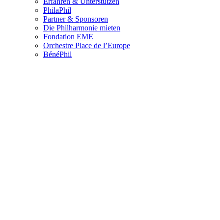
Erfahren & Unterstützen
PhilaPhil
Partner & Sponsoren
Die Philharmonie mieten
Fondation EME
Orchestre Place de l’Europe
BénéPhil