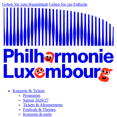
Gehen Sie zum Hauptinhalt
Gehen Sie zur Fußzeile
Konzerte & Tickets
Programm
Saison 2026/27
Tickets & Abonnements
Festivals & Themes
Konzerte & mehr