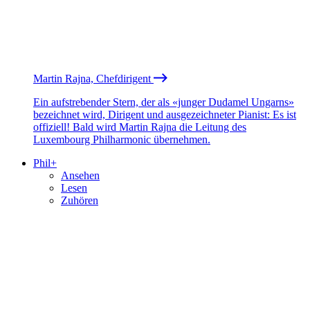
Martin Rajna, Chefdirigent
Ein aufstrebender Stern, der als «junger Dudamel Ungarns»
bezeichnet wird, Dirigent und ausgezeichneter Pianist: Es ist
offiziell! Bald wird Martin Rajna die Leitung des
Luxembourg Philharmonic übernehmen.
Phil+
Ansehen
Lesen
Zuhören