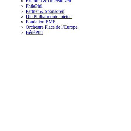
Erfahren & Unterstützen
PhilaPhil
Partner & Sponsoren
Die Philharmonie mieten
Fondation EME
Orchestre Place de l’Europe
BénéPhil