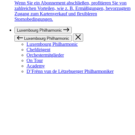
Wenn Sie ein Abonnement abschließen, profitieren Sie von
zahlreichen Vorteilen, wie z. B. Ermäßigungen, bevorzugtem
Zugang zum Kartenverkauf und flexibleren
Stornobedingungen.
Luxembourg Philharmonic
Luxembourg Philharmonic
Luxembourg Philharmonic
Chefdirigent
Orchestermitglieder
On Tour
Academy
D’Frënn vun de Lëtzebuerger Philharmoniker