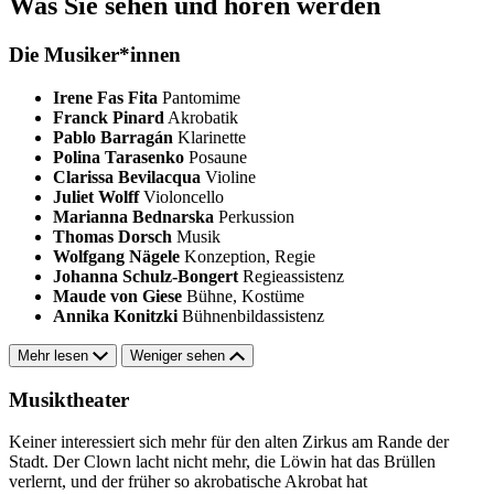
Was Sie sehen und hören werden
Die Musiker*innen
Irene Fas Fita
Pantomime
Franck Pinard
Akrobatik
Pablo Barragán
Klarinette
Polina Tarasenko
Posaune
Clarissa Bevilacqua
Violine
Juliet Wolff
Violoncello
Marianna Bednarska
Perkussion
Thomas Dorsch
Musik
Wolfgang Nägele
Konzeption, Regie
Johanna Schulz-Bongert
Regieassistenz
Maude von Giese
Bühne, Kostüme
Annika Konitzki
Bühnenbildassistenz
Mehr lesen
Weniger sehen
Musiktheater
Keiner interessiert sich mehr für den alten Zirkus am Rande der
Stadt. Der Clown lacht nicht mehr, die Löwin hat das Brüllen
verlernt, und der früher so akrobatische Akrobat hat