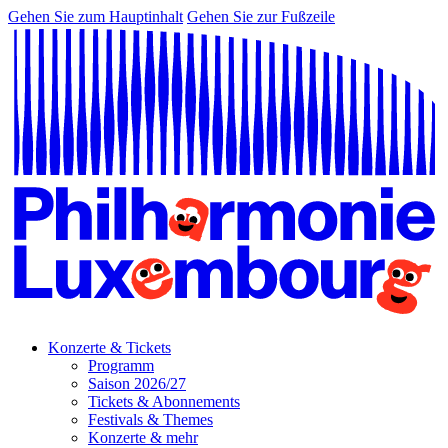
Gehen Sie zum Hauptinhalt
Gehen Sie zur Fußzeile
Konzerte & Tickets
Programm
Saison 2026/27
Tickets & Abonnements
Festivals & Themes
Konzerte & mehr