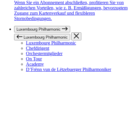
Wenn Sie ein Abonnement abschließen, profitieren Sie von
zahlreichen Vorteilen, wie z. B. Ermäßigungen, bevorzugtem
Zugang zum Kartenverkauf und flexibleren
Stornobedingungen.
Luxembourg Philharmonic
Luxembourg Philharmonic
Luxembourg Philharmonic
Chefdirigent
Orchestermitglieder
On Tour
Academy
D’Frënn vun de Lëtzebuerger Philharmoniker