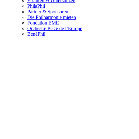
Erfahren & Unterstützen
PhilaPhil
Partner & Sponsoren
Die Philharmonie mieten
Fondation EME
Orchestre Place de l’Europe
BénéPhil