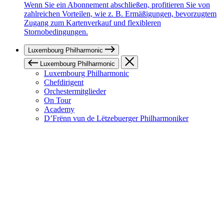
Wenn Sie ein Abonnement abschließen, profitieren Sie von
zahlreichen Vorteilen, wie z. B. Ermäßigungen, bevorzugtem
Zugang zum Kartenverkauf und flexibleren
Stornobedingungen.
Luxembourg Philharmonic
Luxembourg Philharmonic
Luxembourg Philharmonic
Chefdirigent
Orchestermitglieder
On Tour
Academy
D’Frënn vun de Lëtzebuerger Philharmoniker