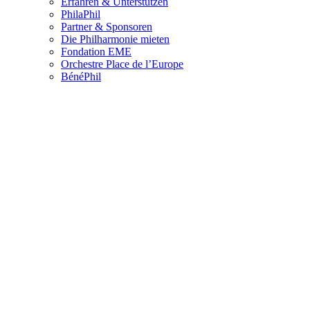
Erfahren & Unterstützen
PhilaPhil
Partner & Sponsoren
Die Philharmonie mieten
Fondation EME
Orchestre Place de l’Europe
BénéPhil