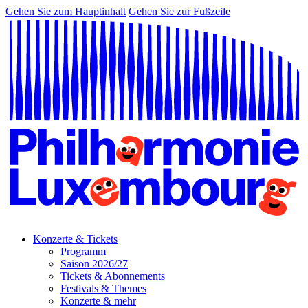
Gehen Sie zum Hauptinhalt
Gehen Sie zur Fußzeile
Konzerte & Tickets
Programm
Saison 2026/27
Tickets & Abonnements
Festivals & Themes
Konzerte & mehr