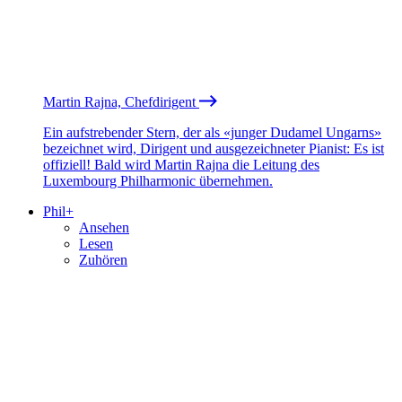
Martin Rajna, Chefdirigent
Ein aufstrebender Stern, der als «junger Dudamel Ungarns»
bezeichnet wird, Dirigent und ausgezeichneter Pianist: Es ist
offiziell! Bald wird Martin Rajna die Leitung des
Luxembourg Philharmonic übernehmen.
Phil+
Ansehen
Lesen
Zuhören