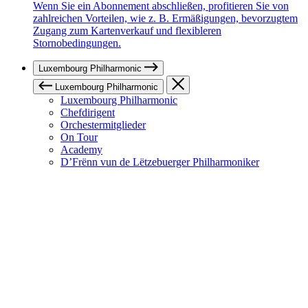
Wenn Sie ein Abonnement abschließen, profitieren Sie von
zahlreichen Vorteilen, wie z. B. Ermäßigungen, bevorzugtem
Zugang zum Kartenverkauf und flexibleren
Stornobedingungen.
Luxembourg Philharmonic
Luxembourg Philharmonic
Luxembourg Philharmonic
Chefdirigent
Orchestermitglieder
On Tour
Academy
D’Frënn vun de Lëtzebuerger Philharmoniker