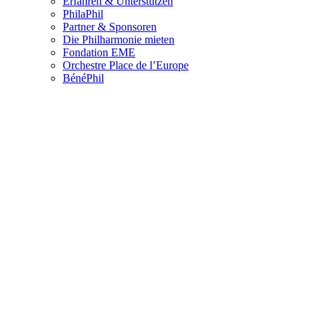
Erfahren & Unterstützen
PhilaPhil
Partner & Sponsoren
Die Philharmonie mieten
Fondation EME
Orchestre Place de l’Europe
BénéPhil