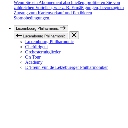
Wenn Sie ein Abonnement abschließen, profitieren Sie von
zahlreichen Vorteilen, wie z. B. Ermäßigungen, bevorzugtem
Zugang zum Kartenverkauf und flexibleren
Stornobedingungen.
Luxembourg Philharmonic
Luxembourg Philharmonic
Luxembourg Philharmonic
Chefdirigent
Orchestermitglieder
On Tour
Academy
D’Frënn vun de Lëtzebuerger Philharmoniker