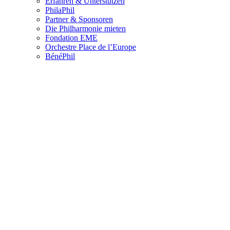
Erfahren & Unterstützen
PhilaPhil
Partner & Sponsoren
Die Philharmonie mieten
Fondation EME
Orchestre Place de l’Europe
BénéPhil