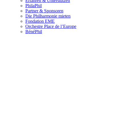
Erfahren & Unterstützen
PhilaPhil
Partner & Sponsoren
Die Philharmonie mieten
Fondation EME
Orchestre Place de l’Europe
BénéPhil