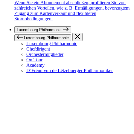
Wenn Sie ein Abonnement abschließen, profitieren Sie von
zahlreichen Vorteilen, wie z. B. Ermäßigungen, bevorzugtem
Zugang zum Kartenverkauf und flexibleren
Stornobedingungen.
Luxembourg Philharmonic
Luxembourg Philharmonic
Luxembourg Philharmonic
Chefdirigent
Orchestermitglieder
On Tour
Academy
D’Frënn vun de Lëtzebuerger Philharmoniker