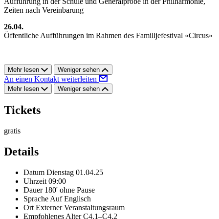
Aufführung in der Schule und Generalprobe in der Philharmonie,
Zeiten nach Vereinbarung
26.04.
Öffentliche Aufführungen im Rahmen des Familljefestival «Circus»
Mehr lesen
Weniger sehen
An einen Kontakt weiterleiten
Mehr lesen
Weniger sehen
Tickets
gratis
Details
Datum
Dienstag 01.04.25
Uhrzeit
09:00
Dauer
180' ohne Pause
Sprache
Auf Englisch
Ort
Externer Veranstaltungsraum
Empfohlenes Alter
C4.1–C4.2