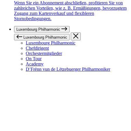
Wenn Sie ein Abonnement abschließen, profitieren Sie von
zahlreichen Vorteilen, wie z. B. Ermäßigungen, bevorzugtem
Zugang zum Kartenverkauf und flexibleren
Stornobedingungen.
Luxembourg Philharmonic
Luxembourg Philharmonic
Luxembourg Philharmonic
Chefdirigent
Orchestermitglieder
On Tour
Academy
D’Frënn vun de Lëtzebuerger Philharmoniker