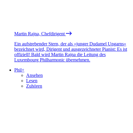
Martin Rajna, Chefdirigent
Ein aufstrebender Stern, der als «junger Dudamel Ungarns»
bezeichnet wird, Dirigent und ausgezeichneter Pianist: Es ist
offiziell! Bald wird Martin Rajna die Leitung des
Luxembourg Philharmonic übernehmen.
Phil+
Ansehen
Lesen
Zuhören