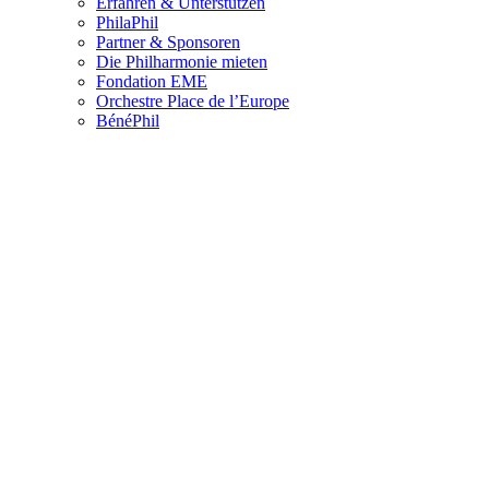
Erfahren & Unterstützen
PhilaPhil
Partner & Sponsoren
Die Philharmonie mieten
Fondation EME
Orchestre Place de l’Europe
BénéPhil