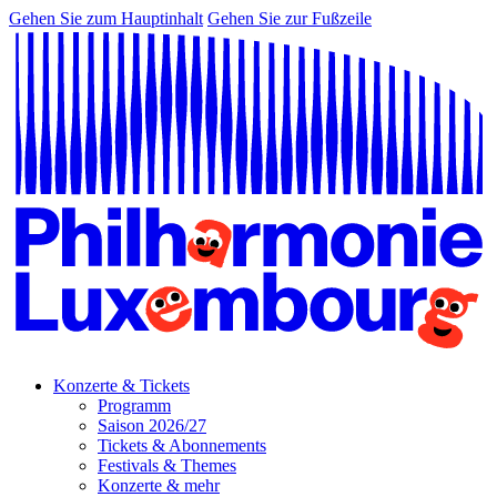
Gehen Sie zum Hauptinhalt
Gehen Sie zur Fußzeile
Konzerte & Tickets
Programm
Saison 2026/27
Tickets & Abonnements
Festivals & Themes
Konzerte & mehr