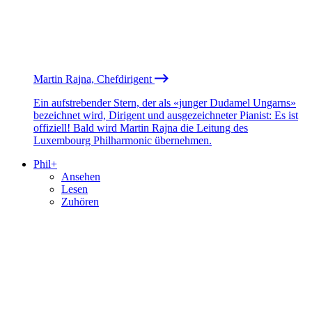
Martin Rajna, Chefdirigent
Ein aufstrebender Stern, der als «junger Dudamel Ungarns»
bezeichnet wird, Dirigent und ausgezeichneter Pianist: Es ist
offiziell! Bald wird Martin Rajna die Leitung des
Luxembourg Philharmonic übernehmen.
Phil+
Ansehen
Lesen
Zuhören