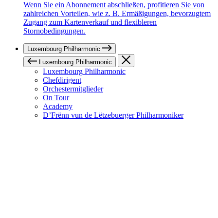
Wenn Sie ein Abonnement abschließen, profitieren Sie von
zahlreichen Vorteilen, wie z. B. Ermäßigungen, bevorzugtem
Zugang zum Kartenverkauf und flexibleren
Stornobedingungen.
Luxembourg Philharmonic
Luxembourg Philharmonic
Luxembourg Philharmonic
Chefdirigent
Orchestermitglieder
On Tour
Academy
D’Frënn vun de Lëtzebuerger Philharmoniker