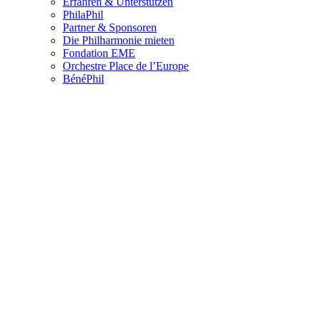
Erfahren & Unterstützen
PhilaPhil
Partner & Sponsoren
Die Philharmonie mieten
Fondation EME
Orchestre Place de l’Europe
BénéPhil