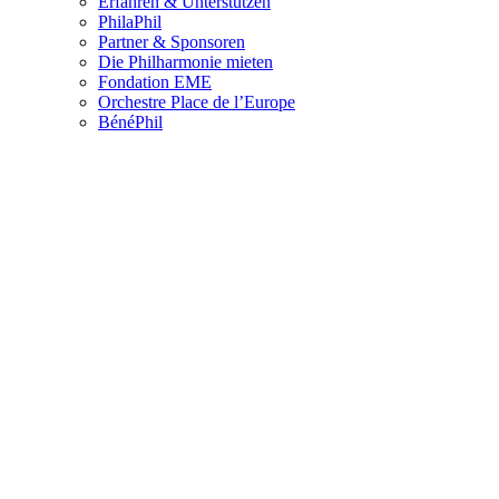
Erfahren & Unterstützen
PhilaPhil
Partner & Sponsoren
Die Philharmonie mieten
Fondation EME
Orchestre Place de l’Europe
BénéPhil