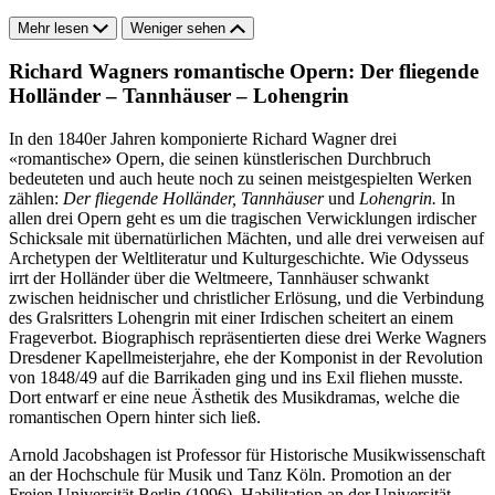
Mehr lesen
Weniger sehen
Richard Wagners romantische Opern: Der fliegende
Holländer – Tannhäuser – Lohengrin
In den 1840er Jahren komponierte Richard Wagner drei
«romantische
»
Opern, die seinen künstlerischen Durchbruch
bedeuteten und auch heute noch zu seinen meistgespielten Werken
zählen:
Der fliegende Holländer, Tannhäuser
und
Lohengrin.
In
allen drei Opern geht es um die tragischen Verwicklungen irdischer
Schicksale mit übernatürlichen Mächten, und alle drei verweisen auf
Archetypen der Weltliteratur und Kulturgeschichte. Wie Odysseus
irrt der Holländer über die Weltmeere, Tannhäuser schwankt
zwischen heidnischer und christlicher Erlösung, und die Verbindung
des Gralsritters Lohengrin mit einer Irdischen scheitert an einem
Frageverbot. Biographisch repräsentierten diese drei Werke Wagners
Dresdener Kapellmeisterjahre, ehe der Komponist in der Revolution
von 1848/49 auf die Barrikaden ging und ins Exil fliehen musste.
Dort entwarf er eine neue Ästhetik des Musikdramas, welche die
romantischen Opern hinter sich ließ.
Arnold Jacobshagen ist Professor für Historische Musikwissenschaft
an der Hochschule für Musik und Tanz Köln. Promotion an der
Freien Universität Berlin (1996), Habilitation an der Universität