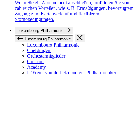
Wenn Sie ein Abonnement abschließen, profitieren Sie von
zahlreichen Vorteilen, wie z. B. Ermäßigungen, bevorzugtem
Zugang zum Kartenverkauf und flexibleren
Stornobedingungen.
Luxembourg Philharmonic
Luxembourg Philharmonic
Luxembourg Philharmonic
Chefdirigent
Orchestermitglieder
On Tour
Academy
D’Frënn vun de Lëtzebuerger Philharmoniker