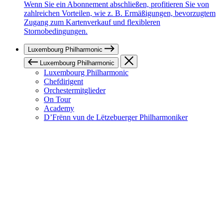
Wenn Sie ein Abonnement abschließen, profitieren Sie von
zahlreichen Vorteilen, wie z. B. Ermäßigungen, bevorzugtem
Zugang zum Kartenverkauf und flexibleren
Stornobedingungen.
Luxembourg Philharmonic
Luxembourg Philharmonic
Luxembourg Philharmonic
Chefdirigent
Orchestermitglieder
On Tour
Academy
D’Frënn vun de Lëtzebuerger Philharmoniker