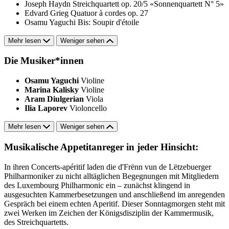
Joseph Haydn
Streichquartett op. 20/5 «Sonnenquartett N° 5»
Edvard Grieg
Quatuor à cordes op. 27
Osamu Yaguchi
Bis: Soupir d'étoile
Mehr lesen
Weniger sehen
Die Musiker*innen
Osamu Yaguchi
Violine
Marina Kalisky
Violine
Aram Diulgerian
Viola
Ilia Laporev
Violoncello
Mehr lesen
Weniger sehen
Musikalische Appetitanreger in jeder Hinsicht:
In ihren Concerts-apéritif laden die d'Frënn vun de Lëtzebuerger
Philharmoniker zu nicht alltäglichen Begegnungen mit Mitgliedern
des Luxembourg Philharmonic ein – zunächst klingend in
ausgesuchten Kammerbesetzungen und anschließend im anregenden
Gespräch bei einem echten Aperitif. Dieser Sonntagmorgen steht mit
zwei Werken im Zeichen der Königsdisziplin der Kammermusik,
des Streichquartetts.