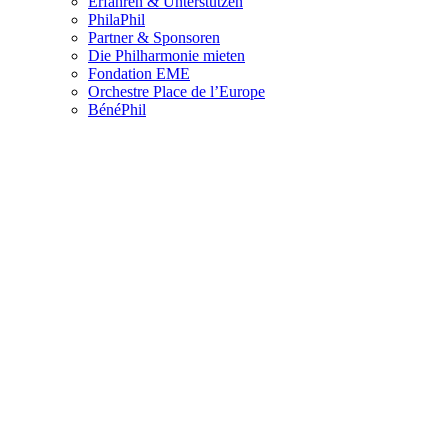
Erfahren & Unterstützen
PhilaPhil
Partner & Sponsoren
Die Philharmonie mieten
Fondation EME
Orchestre Place de l’Europe
BénéPhil