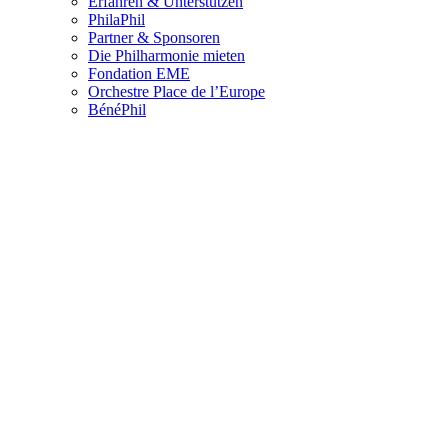
Erfahren & Unterstützen
PhilaPhil
Partner & Sponsoren
Die Philharmonie mieten
Fondation EME
Orchestre Place de l’Europe
BénéPhil