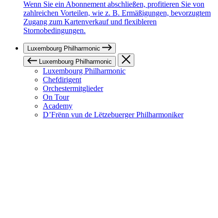
Wenn Sie ein Abonnement abschließen, profitieren Sie von
zahlreichen Vorteilen, wie z. B. Ermäßigungen, bevorzugtem
Zugang zum Kartenverkauf und flexibleren
Stornobedingungen.
Luxembourg Philharmonic
Luxembourg Philharmonic
Luxembourg Philharmonic
Chefdirigent
Orchestermitglieder
On Tour
Academy
D’Frënn vun de Lëtzebuerger Philharmoniker