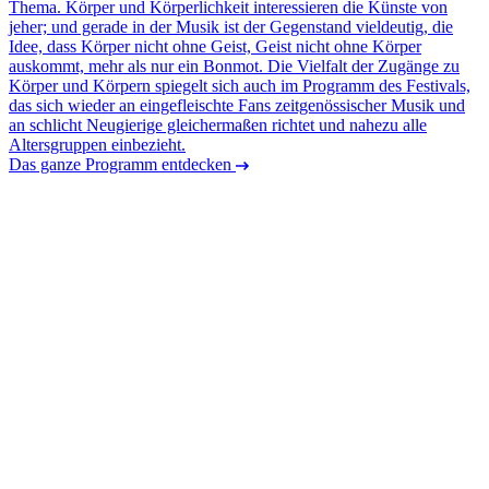
Thema. Körper und Körperlichkeit interessieren die Künste von
jeher; und gerade in der Musik ist der Gegenstand vieldeutig, die
Idee, dass Körper nicht ohne Geist, Geist nicht ohne Körper
auskommt, mehr als nur ein Bonmot. Die Vielfalt der Zugänge zu
Körper und Körpern spiegelt sich auch im Programm des Festivals,
das sich wieder an eingefleischte Fans zeitgenössischer Musik und
an schlicht Neugierige gleichermaßen richtet und nahezu alle
Altersgruppen einbezieht.
Das ganze Programm entdecken