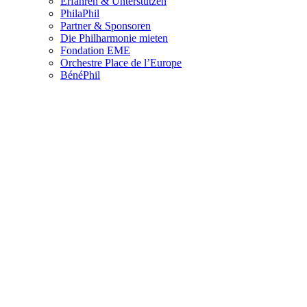
Erfahren & Unterstützen
PhilaPhil
Partner & Sponsoren
Die Philharmonie mieten
Fondation EME
Orchestre Place de l’Europe
BénéPhil