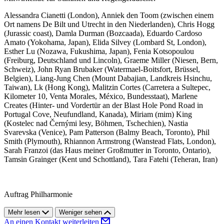
Alessandra Cianetti (London), Anniek den Toom (zwischen einem
Ort namens De Bilt und Utrecht in den Niederlanden), Chris Hogg
(Jurassic coast), Damla Durman (Bozcaada), Eduardo Cardoso
Amato (Yokohama, Japan), Elida Silvey (Lombard St, London),
Esther Lu (Nozawa, Fukushima, Japan), Fenia Kotsopoulou
(Freiburg, Deutschland und Lincoln), Graeme Miller (Niesen, Bern,
Schweiz), John Ryan Brubaker (Watermael-Boitsfort, Brüssel,
Belgien), Liang-Jung Chen (Mount Dabajian, Landkreis Hsinchu,
Taiwan), Lk (Hong Kong), Malitzin Cortes (Carretera a Sultepec,
Kilometer 10, Venta Morales, México, Bundesstaat), Marlene
Creates (Hinter- und Vordertür an der Blast Hole Pond Road in
Portugal Cove, Neufundland, Kanada), Miriam (mim) King
(Kostelec nad
Č
ern
ý
mi lesy, Böhmen, Tschechien), Nastia
Svarevska (Venice), Pam Patterson (Balmy Beach, Toronto), Phil
Smith (Plymouth), Rhiannon Armstrong (Wanstead Flats, London),
Sarah Franzoi (das Haus meiner Großmutter in Toronto, Ontario),
Tamsin Grainger (Kent und Schottland), Tara Fatehi (Teheran, Iran)
Auftrag Philharmonie
Mehr lesen
Weniger sehen
An einen Kontakt weiterleiten