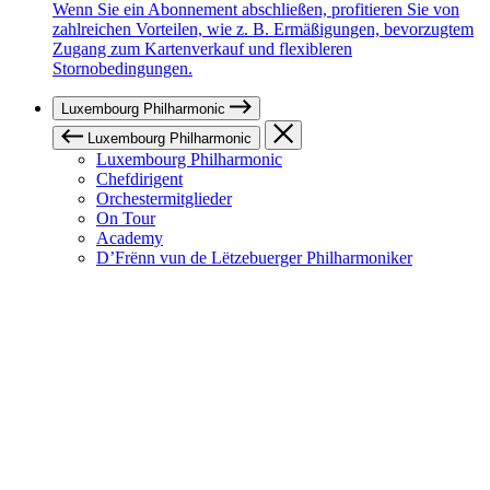
Wenn Sie ein Abonnement abschließen, profitieren Sie von
zahlreichen Vorteilen, wie z. B. Ermäßigungen, bevorzugtem
Zugang zum Kartenverkauf und flexibleren
Stornobedingungen.
Luxembourg Philharmonic
Luxembourg Philharmonic
Luxembourg Philharmonic
Chefdirigent
Orchestermitglieder
On Tour
Academy
D’Frënn vun de Lëtzebuerger Philharmoniker