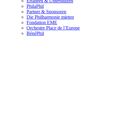
Erfahren & Unterstützen
PhilaPhil
Partner & Sponsoren
Die Philharmonie mieten
Fondation EME
Orchestre Place de l’Europe
BénéPhil