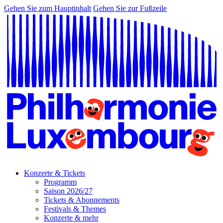
Gehen Sie zum Hauptinhalt
Gehen Sie zur Fußzeile
Konzerte & Tickets
Programm
Saison 2026/27
Tickets & Abonnements
Festivals & Themes
Konzerte & mehr