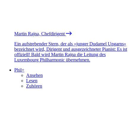
Martin Rajna, Chefdirigent
Ein aufstrebender Stern, der als «junger Dudamel Ungarns»
bezeichnet wird, Dirigent und ausgezeichneter Pianist: Es ist
offiziell! Bald wird Martin Rajna die Leitung des
Luxembourg Philharmonic übernehmen.
Phil+
Ansehen
Lesen
Zuhören