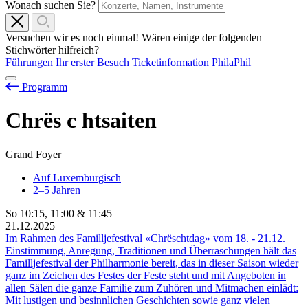
Wonach suchen Sie?
Versuchen wir es noch einmal! Wären einige der folgenden
Stichwörter hilfreich?
Führungen
Ihr erster Besuch
Ticketinformation
PhilaPhil
Programm
Chrës
c
htsaiten
Grand Foyer
Auf Luxemburgisch
2–5 Jahren
So
10:15
,
11:00
&
11:45
21.12.2025
Im Rahmen des Familljefestival «Chrëschtdag» vom
18.
-
21.12.
Einstimmung, Anregung, Traditionen und Überraschungen hält das
Familljefestival der Philharmonie bereit, das in dieser Saison wieder
ganz im Zeichen des Festes der Feste steht und mit Angeboten in
allen Sälen die ganze Familie zum Zuhören und Mitmachen einlädt:
Mit lustigen und besinnlichen Geschichten sowie ganz vielen