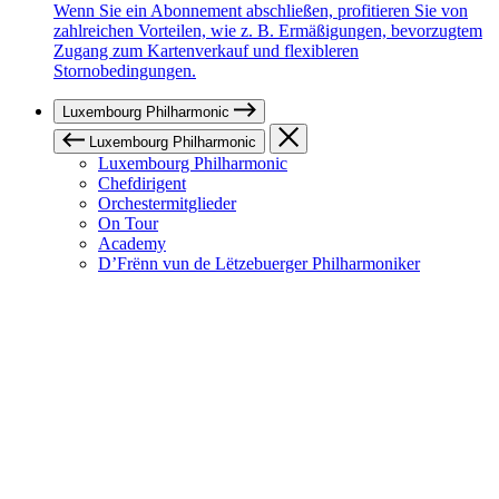
Wenn Sie ein Abonnement abschließen, profitieren Sie von
zahlreichen Vorteilen, wie z. B. Ermäßigungen, bevorzugtem
Zugang zum Kartenverkauf und flexibleren
Stornobedingungen.
Luxembourg Philharmonic
Luxembourg Philharmonic
Luxembourg Philharmonic
Chefdirigent
Orchestermitglieder
On Tour
Academy
D’Frënn vun de Lëtzebuerger Philharmoniker