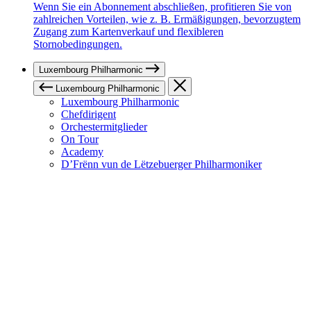
Wenn Sie ein Abonnement abschließen, profitieren Sie von
zahlreichen Vorteilen, wie z. B. Ermäßigungen, bevorzugtem
Zugang zum Kartenverkauf und flexibleren
Stornobedingungen.
Luxembourg Philharmonic
Luxembourg Philharmonic
Luxembourg Philharmonic
Chefdirigent
Orchestermitglieder
On Tour
Academy
D’Frënn vun de Lëtzebuerger Philharmoniker