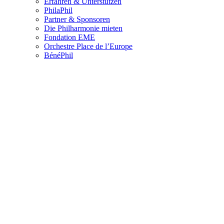
Erfahren & Unterstützen
PhilaPhil
Partner & Sponsoren
Die Philharmonie mieten
Fondation EME
Orchestre Place de l’Europe
BénéPhil