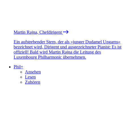
Martin Rajna, Chefdirigent
Ein aufstrebender Stern, der als «junger Dudamel Ungarns»
bezeichnet wird, Dirigent und ausgezeichneter Pianist: Es ist
offiziell! Bald wird Martin Rajna die Leitung des
Luxembourg Philharmonic übernehmen.
Phil+
Ansehen
Lesen
Zuhören