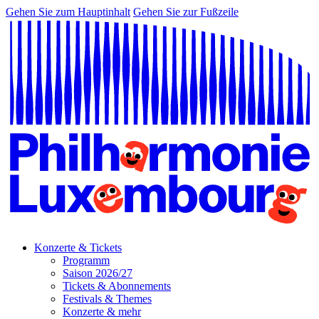
Gehen Sie zum Hauptinhalt
Gehen Sie zur Fußzeile
Konzerte & Tickets
Programm
Saison 2026/27
Tickets & Abonnements
Festivals & Themes
Konzerte & mehr