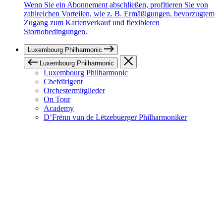
Wenn Sie ein Abonnement abschließen, profitieren Sie von
zahlreichen Vorteilen, wie z. B. Ermäßigungen, bevorzugtem
Zugang zum Kartenverkauf und flexibleren
Stornobedingungen.
Luxembourg Philharmonic
Luxembourg Philharmonic
Luxembourg Philharmonic
Chefdirigent
Orchestermitglieder
On Tour
Academy
D’Frënn vun de Lëtzebuerger Philharmoniker