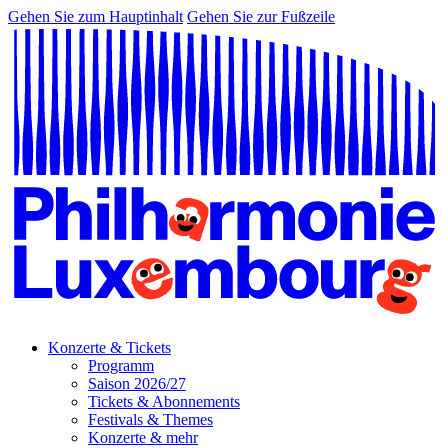
Gehen Sie zum Hauptinhalt
Gehen Sie zur Fußzeile
Konzerte & Tickets
Programm
Saison 2026/27
Tickets & Abonnements
Festivals & Themes
Konzerte & mehr