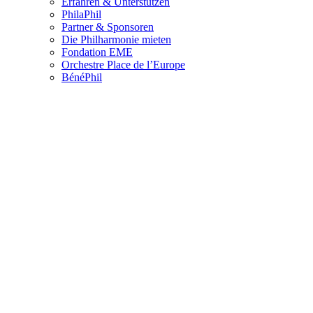
Erfahren & Unterstützen
PhilaPhil
Partner & Sponsoren
Die Philharmonie mieten
Fondation EME
Orchestre Place de l’Europe
BénéPhil