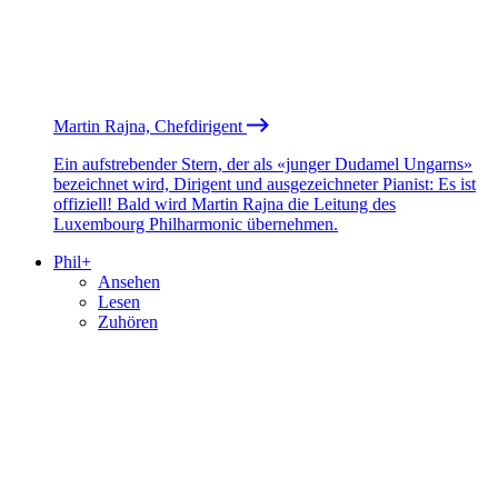
Martin Rajna, Chefdirigent
Ein aufstrebender Stern, der als «junger Dudamel Ungarns»
bezeichnet wird, Dirigent und ausgezeichneter Pianist: Es ist
offiziell! Bald wird Martin Rajna die Leitung des
Luxembourg Philharmonic übernehmen.
Phil+
Ansehen
Lesen
Zuhören