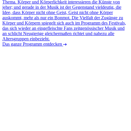
Thema. Körper und Körperlichkeit interessieren die Künste von
jeher; und gerade in der Musik ist der Gegenstand vieldeutig, die
Idee, dass Körper nicht ohne Geist, Geist nicht ohne Körper
auskommt, mehr als nur ein Bonmot. Die Vielfalt der Zugänge zu
Körper und Körpern spiegelt sich auch im Programm des Festivals,
das sich wieder an eingefleischte Fans zeitgenössischer Musik und
an schlicht Neugierige gleichermaßen richtet und nahezu alle
Altersgruppen einbezieht.
Das ganze Programm entdecken