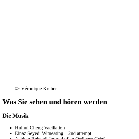
©: Véronique Kolber
Was Sie sehen und hören werden
Die Musik
Huihui Cheng
Vacillation
Elnaz Seyedi
Witnessing – 2nd attempt
Ashkan Behzadi
Journal of an Ordinary Grief