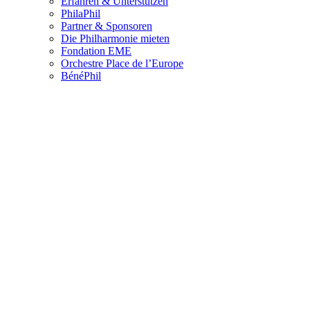
Erfahren & Unterstützen
PhilaPhil
Partner & Sponsoren
Die Philharmonie mieten
Fondation EME
Orchestre Place de l’Europe
BénéPhil