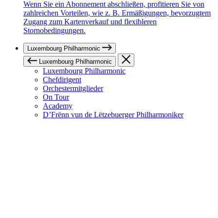
Wenn Sie ein Abonnement abschließen, profitieren Sie von
zahlreichen Vorteilen, wie z. B. Ermäßigungen, bevorzugtem
Zugang zum Kartenverkauf und flexibleren
Stornobedingungen.
Luxembourg Philharmonic
Luxembourg Philharmonic
Luxembourg Philharmonic
Chefdirigent
Orchestermitglieder
On Tour
Academy
D’Frënn vun de Lëtzebuerger Philharmoniker