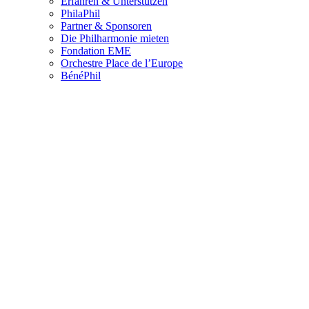
Erfahren & Unterstützen
PhilaPhil
Partner & Sponsoren
Die Philharmonie mieten
Fondation EME
Orchestre Place de l’Europe
BénéPhil