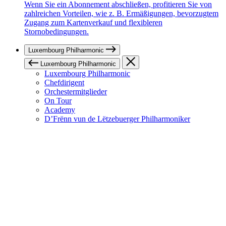
Wenn Sie ein Abonnement abschließen, profitieren Sie von
zahlreichen Vorteilen, wie z. B. Ermäßigungen, bevorzugtem
Zugang zum Kartenverkauf und flexibleren
Stornobedingungen.
Luxembourg Philharmonic
Luxembourg Philharmonic
Luxembourg Philharmonic
Chefdirigent
Orchestermitglieder
On Tour
Academy
D’Frënn vun de Lëtzebuerger Philharmoniker