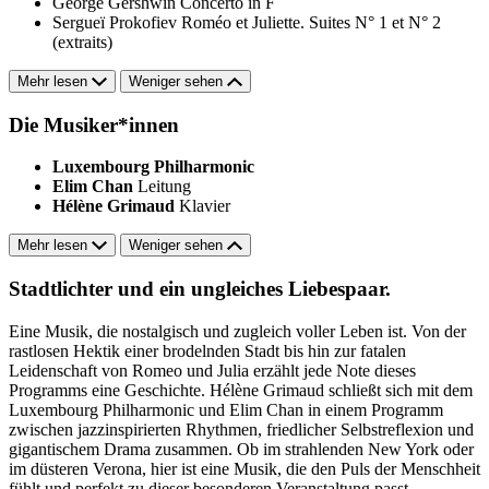
George Gershwin
Concerto in F
Sergueï Prokofiev
Roméo et Juliette. Suites N° 1 et N° 2
(extraits)
Mehr lesen
Weniger sehen
Die Musiker*innen
Luxembourg Philharmonic
Elim Chan
Leitung
Hélène Grimaud
Klavier
Mehr lesen
Weniger sehen
Stadtlichter und ein ungleiches Liebespaar.
Eine Musik, die nostalgisch und zugleich voller Leben ist. Von der
rastlosen Hektik einer brodelnden Stadt bis hin zur fatalen
Leidenschaft von Romeo und Julia erzählt jede Note dieses
Programms eine Geschichte. Hélène Grimaud schließt sich mit dem
Luxembourg Philharmonic und Elim Chan in einem Programm
zwischen jazzinspirierten Rhythmen, friedlicher Selbstreflexion und
gigantischem Drama zusammen. Ob im strahlenden New York oder
im düsteren Verona, hier ist eine Musik, die den Puls der Menschheit
fühlt und perfekt zu dieser besonderen Veranstaltung passt.