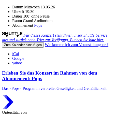
Datum
Mittwoch 13.05.26
Uhrzeit
19:30
Dauer
100’ ohne Pause
Raum
Grand Auditorium
Abonnement
Pops
Für dieses Konzert steht Ihnen unser Shuttle-Service
aus und zurück nach Trier zur Verfügung. Buchen Sie bitte hier.
Wie komme ich zum Veranstaltungsort?
Zum Kalender hinzufügen
iCal
Google
yahoo
Erleben Sie das Konzert im Rahmen von dem
Abonnement: Pops
Das «Pops»-Programm verbreitet Geselligkeit und Gemütlichkeit.
Unterstützt von