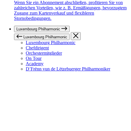
Wenn Sie ein Abonnement abschließen, profitieren Sie von
zahlreichen Vorteilen, wie z. B. Ermäßigungen, bevorzugtem
Zugang zum Kartenverkauf und flexibleren
Stornobedingungen.
Luxembourg Philharmonic
Luxembourg Philharmonic
Luxembourg Philharmonic
Chefdirigent
Orchestermitglieder
On Tour
Academy
D’Frënn vun de Lëtzebuerger Philharmoniker