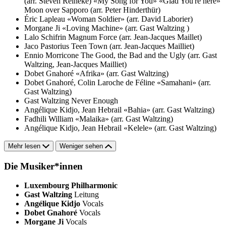
(arr. Steven Reineke)
«My Song for You»
«Glad You're here»
Moon over Sapporo (arr. Peter Hinderthür)
Éric Lapleau
«Woman Soldier» (arr. David Laborier)
Morgane Ji
«Loving Machine» (arr. Gast Waltzing )
Lalo Schifrin
Magnum Force (arr. Jean-Jacques Maillet)
Jaco Pastorius
Teen Town (arr. Jean-Jacques Mailliet)
Ennio Morricone
The Good, the Bad and the Ugly (arr. Gast
Waltzing, Jean-Jacques Mailliet)
Dobet Gnahoré
«Afrika» (arr. Gast Waltzing)
Dobet Gnahoré, Colin Laroche de Féline
«Samahani» (arr.
Gast Waltzing)
Gast Waltzing
Never Enough
Angélique Kidjo, Jean Hebrail
«Bahia» (arr. Gast Waltzing)
Fadhili William
«Malaika» (arr. Gast Waltzing)
Angélique Kidjo, Jean Hebrail
«Kelele» (arr. Gast Waltzing)
Mehr lesen
Weniger sehen
Die Musiker*innen
Luxembourg Philharmonic
Gast Waltzing
Leitung
Angélique Kidjo
Vocals
Dobet Gnahoré
Vocals
Morgane Ji
Vocals