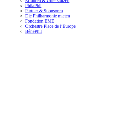
Erfahren & Unterstützen
PhilaPhil
Partner & Sponsoren
Die Philharmonie mieten
Fondation EME
Orchestre Place de l’Europe
BénéPhil