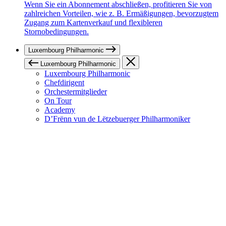
Wenn Sie ein Abonnement abschließen, profitieren Sie von
zahlreichen Vorteilen, wie z. B. Ermäßigungen, bevorzugtem
Zugang zum Kartenverkauf und flexibleren
Stornobedingungen.
Luxembourg Philharmonic
Luxembourg Philharmonic
Luxembourg Philharmonic
Chefdirigent
Orchestermitglieder
On Tour
Academy
D’Frënn vun de Lëtzebuerger Philharmoniker