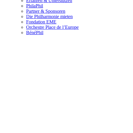
Erfahren & Unterstützen
PhilaPhil
Partner & Sponsoren
Die Philharmonie mieten
Fondation EME
Orchestre Place de l’Europe
BénéPhil