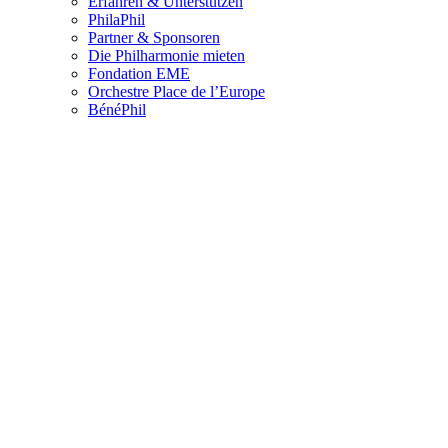
Erfahren & Unterstützen
PhilaPhil
Partner & Sponsoren
Die Philharmonie mieten
Fondation EME
Orchestre Place de l’Europe
BénéPhil