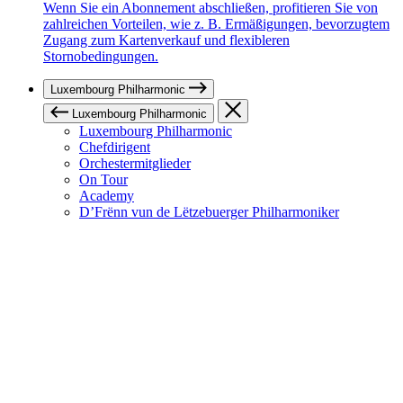
Wenn Sie ein Abonnement abschließen, profitieren Sie von
zahlreichen Vorteilen, wie z. B. Ermäßigungen, bevorzugtem
Zugang zum Kartenverkauf und flexibleren
Stornobedingungen.
Luxembourg Philharmonic
Luxembourg Philharmonic
Luxembourg Philharmonic
Chefdirigent
Orchestermitglieder
On Tour
Academy
D’Frënn vun de Lëtzebuerger Philharmoniker