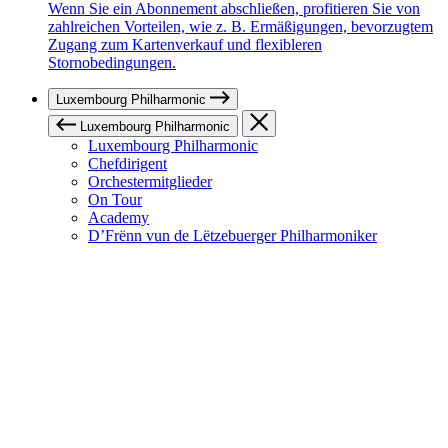
Wenn Sie ein Abonnement abschließen, profitieren Sie von
zahlreichen Vorteilen, wie z. B. Ermäßigungen, bevorzugtem
Zugang zum Kartenverkauf und flexibleren
Stornobedingungen.
Luxembourg Philharmonic
Luxembourg Philharmonic
Luxembourg Philharmonic
Chefdirigent
Orchestermitglieder
On Tour
Academy
D’Frënn vun de Lëtzebuerger Philharmoniker