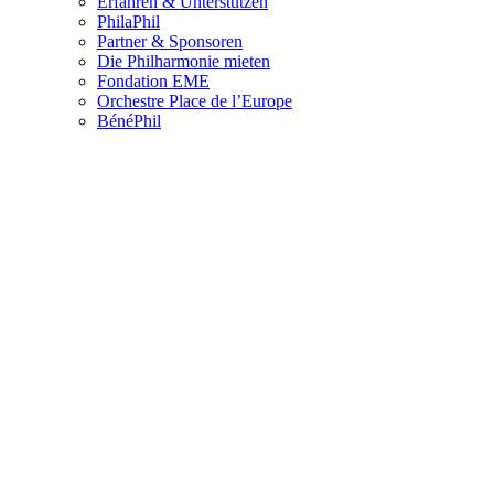
Erfahren & Unterstützen
PhilaPhil
Partner & Sponsoren
Die Philharmonie mieten
Fondation EME
Orchestre Place de l’Europe
BénéPhil