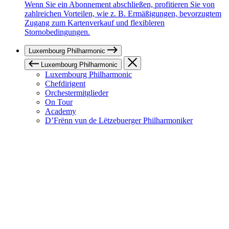
Wenn Sie ein Abonnement abschließen, profitieren Sie von
zahlreichen Vorteilen, wie z. B. Ermäßigungen, bevorzugtem
Zugang zum Kartenverkauf und flexibleren
Stornobedingungen.
Luxembourg Philharmonic
Luxembourg Philharmonic
Luxembourg Philharmonic
Chefdirigent
Orchestermitglieder
On Tour
Academy
D’Frënn vun de Lëtzebuerger Philharmoniker