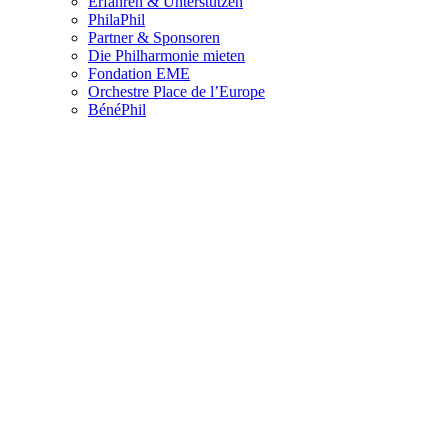
Erfahren & Unterstützen
PhilaPhil
Partner & Sponsoren
Die Philharmonie mieten
Fondation EME
Orchestre Place de l’Europe
BénéPhil