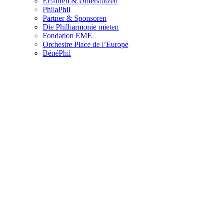
Erfahren & Unterstützen
PhilaPhil
Partner & Sponsoren
Die Philharmonie mieten
Fondation EME
Orchestre Place de l’Europe
BénéPhil