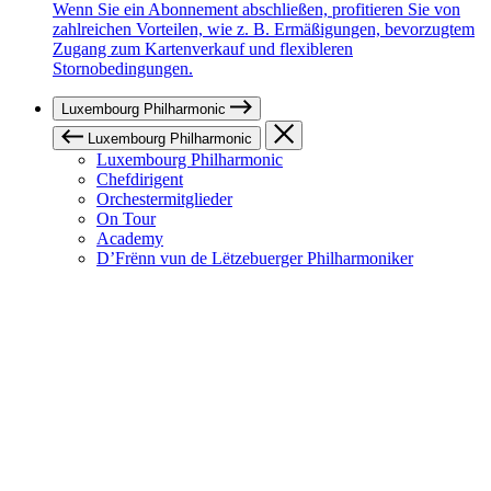
Wenn Sie ein Abonnement abschließen, profitieren Sie von
zahlreichen Vorteilen, wie z. B. Ermäßigungen, bevorzugtem
Zugang zum Kartenverkauf und flexibleren
Stornobedingungen.
Luxembourg Philharmonic
Luxembourg Philharmonic
Luxembourg Philharmonic
Chefdirigent
Orchestermitglieder
On Tour
Academy
D’Frënn vun de Lëtzebuerger Philharmoniker