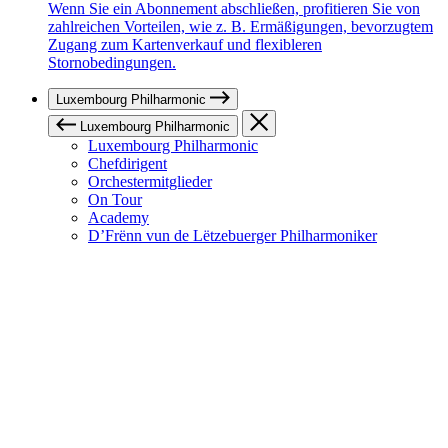
Wenn Sie ein Abonnement abschließen, profitieren Sie von
zahlreichen Vorteilen, wie z. B. Ermäßigungen, bevorzugtem
Zugang zum Kartenverkauf und flexibleren
Stornobedingungen.
Luxembourg Philharmonic
Luxembourg Philharmonic
Luxembourg Philharmonic
Chefdirigent
Orchestermitglieder
On Tour
Academy
D’Frënn vun de Lëtzebuerger Philharmoniker