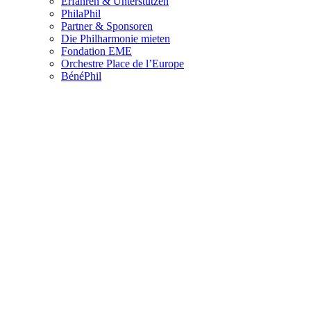
Erfahren & Unterstützen
PhilaPhil
Partner & Sponsoren
Die Philharmonie mieten
Fondation EME
Orchestre Place de l’Europe
BénéPhil