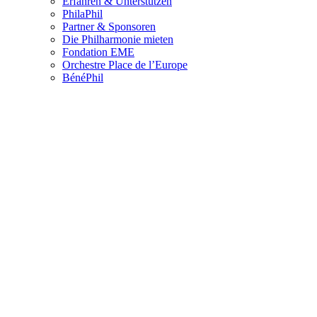
Erfahren & Unterstützen
PhilaPhil
Partner & Sponsoren
Die Philharmonie mieten
Fondation EME
Orchestre Place de l’Europe
BénéPhil