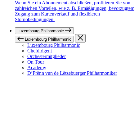
Wenn Sie ein Abonnement abschließen, profitieren Sie von
zahlreichen Vorteilen, wie z. B. Ermäßigungen, bevorzugtem
Zugang zum Kartenverkauf und flexibleren
Stornobedingungen.
Luxembourg Philharmonic
Luxembourg Philharmonic
Luxembourg Philharmonic
Chefdirigent
Orchestermitglieder
On Tour
Academy
D’Frënn vun de Lëtzebuerger Philharmoniker