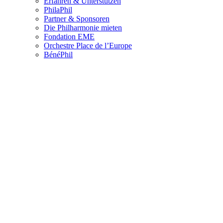
Erfahren & Unterstützen
PhilaPhil
Partner & Sponsoren
Die Philharmonie mieten
Fondation EME
Orchestre Place de l’Europe
BénéPhil