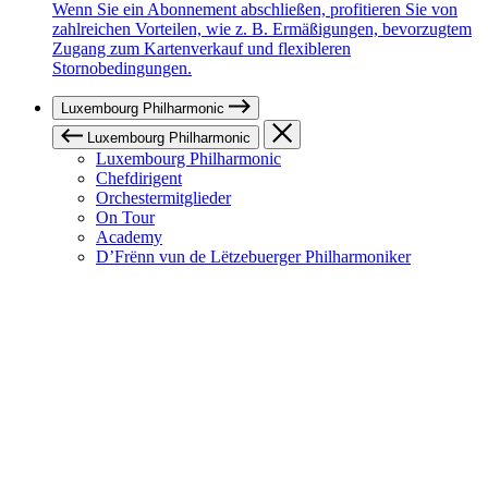
Wenn Sie ein Abonnement abschließen, profitieren Sie von
zahlreichen Vorteilen, wie z. B. Ermäßigungen, bevorzugtem
Zugang zum Kartenverkauf und flexibleren
Stornobedingungen.
Luxembourg Philharmonic
Luxembourg Philharmonic
Luxembourg Philharmonic
Chefdirigent
Orchestermitglieder
On Tour
Academy
D’Frënn vun de Lëtzebuerger Philharmoniker