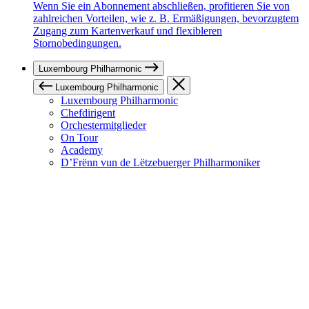
Wenn Sie ein Abonnement abschließen, profitieren Sie von
zahlreichen Vorteilen, wie z. B. Ermäßigungen, bevorzugtem
Zugang zum Kartenverkauf und flexibleren
Stornobedingungen.
Luxembourg Philharmonic
Luxembourg Philharmonic
Luxembourg Philharmonic
Chefdirigent
Orchestermitglieder
On Tour
Academy
D’Frënn vun de Lëtzebuerger Philharmoniker