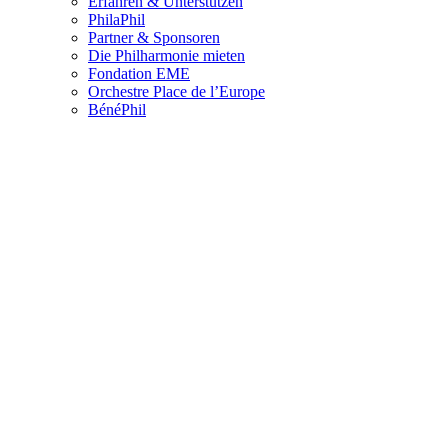
Erfahren & Unterstützen
PhilaPhil
Partner & Sponsoren
Die Philharmonie mieten
Fondation EME
Orchestre Place de l’Europe
BénéPhil