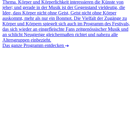
Thema. Körper und Körperlichkeit interessieren die Künste von
jeher; und gerade in der Musik ist der Gegenstand vieldeutig, die
Idee, dass Körper nicht ohne Geist, Geist nicht ohne Körper
auskommt, mehr als nur ein Bonmot. Die Vielfalt der Zugänge zu
Körper und Körpern spiegelt sich auch im Programm des Festivals,
das sich wieder an eingefleischte Fans zeitgenössischer Musik und
an schlicht Neugierige gleichermaßen richtet und nahezu alle
Altersgruppen einbezieht.
Das ganze Programm entdecken