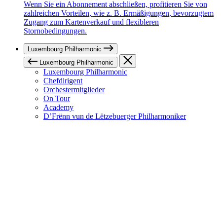
Wenn Sie ein Abonnement abschließen, profitieren Sie von
zahlreichen Vorteilen, wie z. B. Ermäßigungen, bevorzugtem
Zugang zum Kartenverkauf und flexibleren
Stornobedingungen.
Luxembourg Philharmonic
Luxembourg Philharmonic
Luxembourg Philharmonic
Chefdirigent
Orchestermitglieder
On Tour
Academy
D’Frënn vun de Lëtzebuerger Philharmoniker