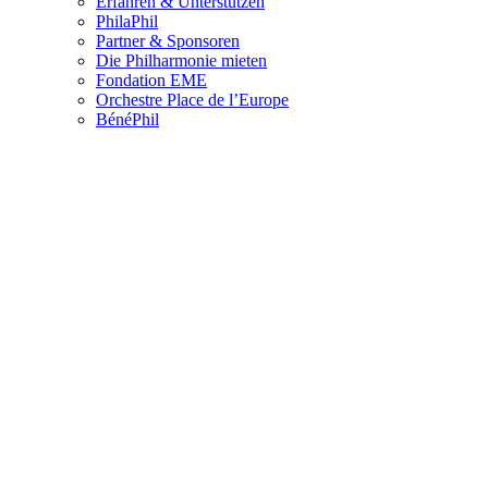
Erfahren & Unterstützen
PhilaPhil
Partner & Sponsoren
Die Philharmonie mieten
Fondation EME
Orchestre Place de l’Europe
BénéPhil