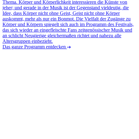
Thema. Körper und Körperlichkeit interessieren die Künste von
jeher; und gerade in der Musik ist der Gegenstand vieldeutig, die
Idee, dass Körper nicht ohne Geist, Geist nicht ohne Körper
auskommt, mehr als nur ein Bonmot. Die Vielfalt der Zugänge zu
Körper und Körpern spiegelt sich auch im Programm des Festivals,
das sich wieder an eingefleischte Fans zeitgenössischer Musik und
an schlicht Neugierige gleichermaßen richtet und nahezu alle
Altersgruppen einbezieht.
Das ganze Programm entdecken