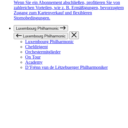
Wenn Sie ein Abonnement abschließen, profitieren Sie von
zahlreichen Vorteilen, wie z. B. Ermäßigungen, bevorzugtem
Zugang zum Kartenverkauf und flexibleren
Stornobedingungen.
Luxembourg Philharmonic
Luxembourg Philharmonic
Luxembourg Philharmonic
Chefdirigent
Orchestermitglieder
On Tour
Academy
D’Frënn vun de Lëtzebuerger Philharmoniker