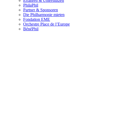
Erfahren & Unterstützen
PhilaPhil
Partner & Sponsoren
Die Philharmonie mieten
Fondation EME
Orchestre Place de l’Europe
BénéPhil